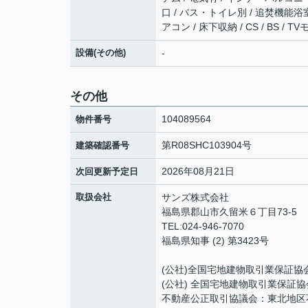
口 / バス・トイレ別 / 追焚機能浴室
アコン / 床下収納 / CS / BS 
設備(その他)
-
その他
104089564
物件番号
第R08SHC103904号
建築確認番号
2026年08月21日
次回更新予定日
取扱会社
サンズ株式会社
福島県郡山市久留米６丁目73-5
TEL:024-946-7070
福島県知事 (2) 第3423号
(公社)全国宅地建物取引業保証協
(公社) 全国宅地建物取引業保証協
不動産公正取引協議会：東北地区