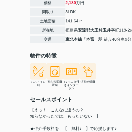
2,180
万円
価格
3LDK
間取り
141.64㎡
土地面積
福島県
安達郡大玉村
玉井
字町118-
所在地
東北本線
「
本宮
」駅 徒歩40分車9分
交通
物件の特徴
バストイレ
室内洗濯機
TVモニタ付
浴室乾燥機
別
置場
きインター
ホン
セールスポイント
【えっ！ こんなに違うの？
知らなかったでは、もったいない！】
★仲介手数料を、【 無料♪ 】で応援します♪