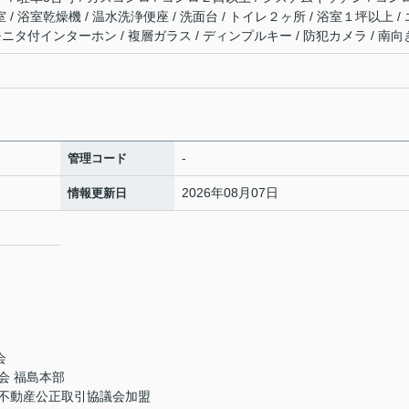
 / 浴室乾燥機 / 温水洗浄便座 / 洗面台 / トイレ２ヶ所 / 浴室１坪以上 / 
/ TVモニタ付インターホン / 複層ガラス / ディンプルキー / 防犯カメラ / 南向
-
管理コード
2026年08月07日
情報更新日
会
会 福島本部
不動産公正取引協議会加盟