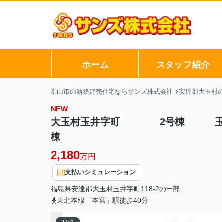
ホーム
スタッフ紹介
郡山市の新築建売住宅ならサンズ株式会社
安達郡大玉村
NEW
大玉村玉井字町 2号棟 玉井小
棟
2,180
万円
支払いシミュレーション
福島県
安達郡大玉村
玉井
字町118-2の一部
東北本線「本宮」駅徒歩40分