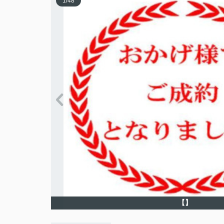
1
/
48
【】