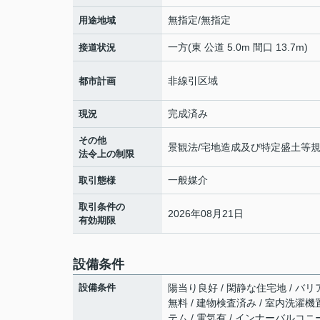
無指定/無指定
用途地域
一方(東 公道 5.0m 間口 13.7m)
接道状況
非線引区域
都市計画
完成済み
現況
その他
景観法/宅地造成及び特定盛土等規
法令上の制限
一般媒介
取引態様
取引条件の
2026年08月21日
有効期限
設備条件
設備条件
陽当り良好 / 閑静な住宅地 / バリ
無料 / 建物検査済み / 室内洗濯機置
テム / 電気有 / インナーバルコニー