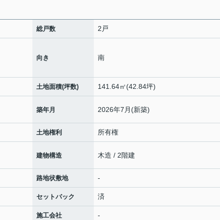
2戸
総戸数
南
向き
141.64㎡(42.84坪)
土地面積(坪数)
2026年7月(新築)
築年月
所有権
土地権利
木造 / 2階建
建物構造
-
路地状敷地
済
セットバック
-
施工会社