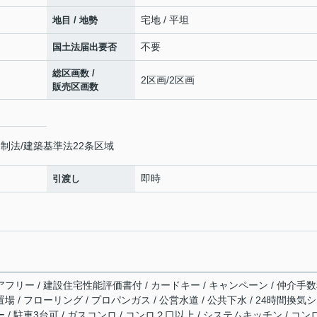
宅地 / 平坦
地目 / 地勢
不要
国土法届出要否
総区画数 /
2区画/2区画
販売区画数
制法/建築基準法22条区域
即時
引渡し
アフリー / 建設住宅性能評価書付 / カードキー / キャンペーン / 仲介手
場 / フローリング / プロパンガス / 公営水道 / 公共下水 / 24時間換気
 / 駐車3台可 / ガスコンロ / コンロ２口以上 / システムキッチン / コン