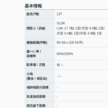
基本情報
2戸
販売戸数
3LDK
LDK 17.7帖 1室
/
洋室 9.0帖 1室
/
間取り / 詳細
洋室 6.0帖 1室
/
洋室 4.8帖 1室
95.58㎡(28.91坪)
建物面積(坪数)
建ぺい率 /
60%/200%
容積率
駐車場 / 月額
有 / -
土地
- / -
(敷金 / 保証金)
-
傾斜地部分面積
-
私道負担面積
-
高圧線下面積