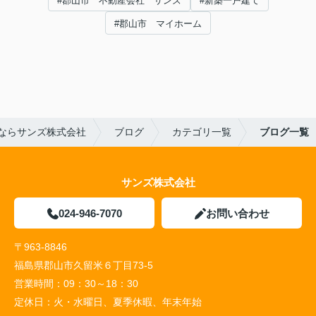
#郡山市 不動産会社 サンズ
#新築一戸建て
#郡山市 マイホーム
ならサンズ株式会社
ブログ
カテゴリ一覧
ブログ一覧
サンズ株式会社
024-946-7070
お問い合わせ
〒963-8846
福島県郡山市久留米６丁目73-5
営業時間：
09：30～18：30
定休日：
火・水曜日、夏季休暇、年末年始