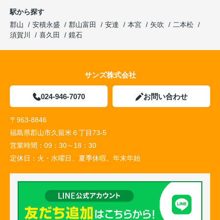
駅から探す
郡山
安積永盛
郡山富田
安達
本宮
矢吹
二本松
須賀川
喜久田
鏡石
サンズ株式会社
024-946-7070
お問い合わせ
〒963-8846
福島県郡山市久留米６丁目73-5
営業時間：
09：30～18：30
定休日：
火・水曜日、夏季休暇、年末年始