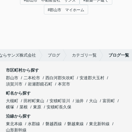
#郡山市 不動産会社 サンズ
#新築一戸建て
#郡山市 マイホーム
ならサンズ株式会社
ブログ
カテゴリ一覧
ブログ一覧
市区町村から探す
郡山市
二本松市
西白河郡矢吹町
安達郡大玉村
須賀川市
岩瀬郡鏡石町
本宮市
町名から探す
大槻町
田村町東山
安積町笹川
油井
大山
富田町
横塚
菜根
東原
安積町長久保
沿線から探す
東北本線
水郡線
磐越西線
磐越東線
東北新幹線
山形新幹線