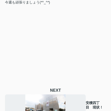
今週も頑張りましょう(*^_^*)
NEXT
安積四丁
目 現状！