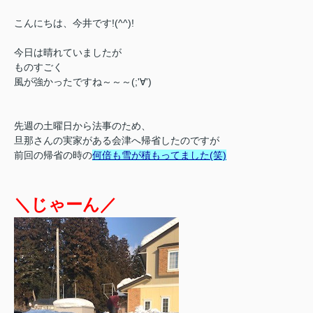
こんにちは、今井です!(^^)!
今日は晴れていましたが
ものすごく
風が強かったですね～～～(;'∀')
先週の土曜日から
法事のため、
旦那さんの
実家がある
会津へ帰省したのですが
前回の帰省の時の
何倍も
雪が積もってました(笑)
＼じゃーん／