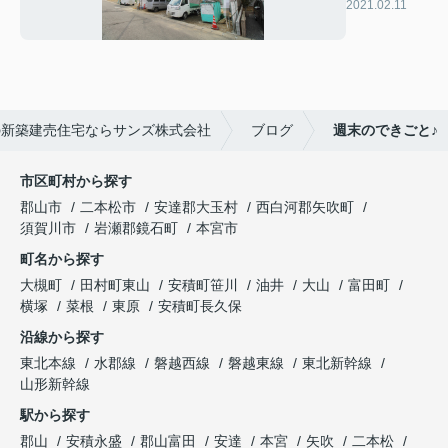
2021.02.11
の新築建売住宅ならサンズ株式会社
ブログ
週末のできごと♪
市区町村から探す
郡山市
二本松市
安達郡大玉村
西白河郡矢吹町
須賀川市
岩瀬郡鏡石町
本宮市
町名から探す
大槻町
田村町東山
安積町笹川
油井
大山
富田町
横塚
菜根
東原
安積町長久保
沿線から探す
東北本線
水郡線
磐越西線
磐越東線
東北新幹線
山形新幹線
駅から探す
郡山
安積永盛
郡山富田
安達
本宮
矢吹
二本松