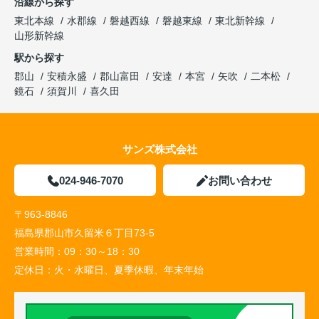
沿線から探す
東北本線
水郡線
磐越西線
磐越東線
東北新幹線
山形新幹線
駅から探す
郡山
安積永盛
郡山富田
安達
本宮
矢吹
二本松
鏡石
須賀川
喜久田
サンズ株式会社
024-946-7070
お問い合わせ
〒963-8846
福島県郡山市久留米６丁目73-5
営業時間：
09：30～18：30
定休日：
火・水曜日、夏季休暇、年末年始