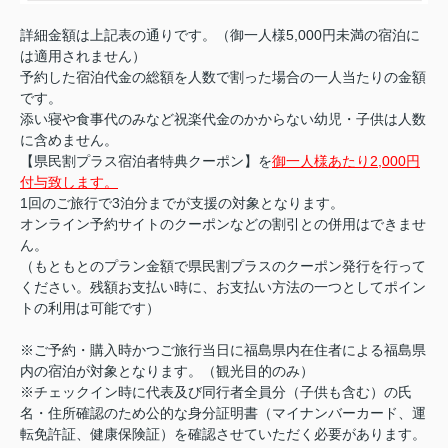
詳細金額は上記表の通りです。（御一人様5,000円未満の宿泊に
は適用されません）
予約した宿泊代金の総額を人数で割った場合の一人当たりの金額
です。
添い寝や食事代のみなど祝楽代金のかからない幼児・子供は人数
に含めません。
【県民割プラス宿泊者特典クーポン】を
御一人様あたり2,000円
付与致します。
1回のご旅行で3泊分までが支援の対象となります。
オンライン予約サイトのクーポンなどの割引との併用はできませ
ん。
（もともとのプラン金額で県民割プラスのクーポン発行を行って
ください。残額お支払い時に、お支払い方法の一つとしてポイン
トの利用は可能です）
※ご予約・購入時かつご旅行当日に福島県内在住者による福島県
内の宿泊が対象となります。（観光目的のみ）
※チェックイン時に代表及び同行者全員分（子供も含む）の氏
名・住所確認のため公的な身分証明書（マイナンバーカード、運
転免許証、健康保険証）を確認させていただく必要があります。