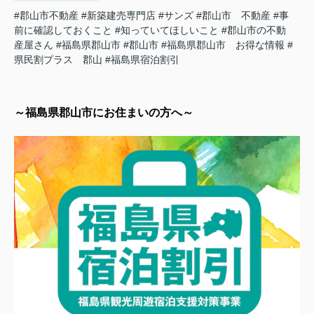
#郡山市不動産
#新築建売専門店
#サンズ
#郡山市 不動産
#事
前に確認しておくこと
#知っていてほしいこと
#郡山市の不動
産屋さん
#福島県郡山市
#郡山市
#福島県郡山市 お得な情報
#
県民割プラス 郡山
#福島県宿泊割引
～福島県郡山市
にお住まいの方へ～