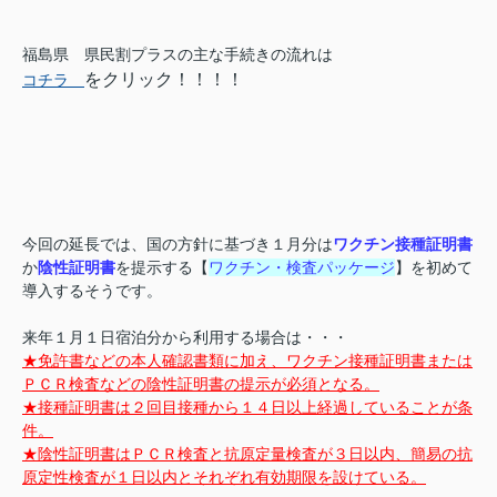
福島県 県民割プラスの主な手続きの流れは
をクリック！！！！
コチラ
今回の延長では、国の方針に基づき１月分は
ワクチン接種証明書
か
陰性証明書
を提示する【
ワクチン・検査パッケージ
】を初めて
導入するそうです。
来年１月１日宿泊分から利用する場合は・・・
★免許書などの本人確認書類に加え、ワクチン接種証明書または
ＰＣＲ検査などの陰性証明書の提示が必須となる。
★接種証明書は２回目接種から１４日以上経過していることが条
件。
★陰性証明書はＰＣＲ検査と抗原定量検査が３日以内、簡易の抗
原定性検査が１日以内とそれぞれ有効期限を設けている。