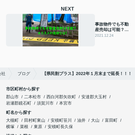
NEXT
事故物件でも不動
産売却は可能？オ
ススメの売却と
2021.12.24
は！
会社
ブログ
【県民割プラス】2022年１月末まで延長！！！
市区町村から探す
郡山市
二本松市
西白河郡矢吹町
安達郡大玉村
岩瀬郡鏡石町
須賀川市
本宮市
町名から探す
大槻町
田村町東山
安積町笹川
油井
大山
富田町
横塚
菜根
東原
安積町長久保