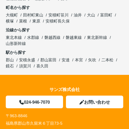
町名から探す
大槻町
田村町東山
安積町笹川
油井
大山
富田町
横塚
菜根
東原
安積町長久保
沿線から探す
東北本線
水郡線
磐越西線
磐越東線
東北新幹線
山形新幹線
駅から探す
郡山
安積永盛
郡山富田
安達
本宮
矢吹
二本松
鏡石
須賀川
喜久田
サンズ株式会社
024-946-7070
お問い合わせ
〒963-8846
福島県郡山市久留米６丁目73-5