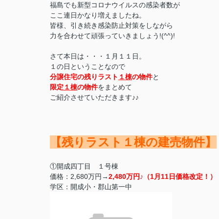
福島でも新型コロナウイルスの感染者数が
ここ連日かなり増えましたね。
皆様、引き続き感染防止対策をしながら
力を合わせて頑張っていきましょう!(^^)!
さて本日は・・・
１月１１日。
１の日ということなので
分譲住宅の残りラスト
１棟
の物件
と
限定
１棟
の物件
をまとめて
ご紹介させていただきます♪♪
【残りラスト１棟の建売物件】
①
開成四丁目 １号棟
価格：2,680万円→
2,480万円♪（1月11日価格改定！）
学区：開成小・郡山第一中