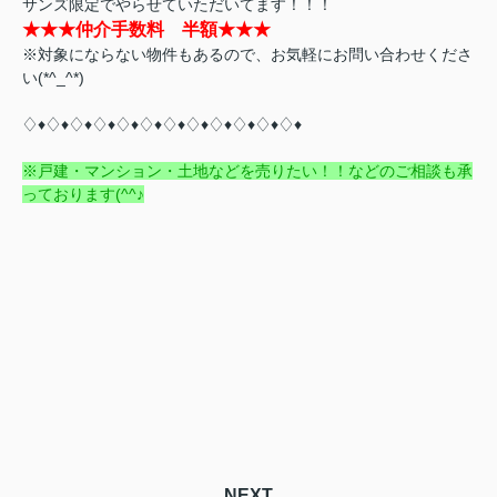
サンズ限定でやらせていただいてます！！！
★★★仲介手数料 半額★★★
※対象にならない物件もあるので、お気軽にお問い合わせくださ
い(*^_^*)
♢♦♢♦♢♦♢♦♢♦♢♦♢♦♢♦♢♦♢♦♢♦♢♦
※戸建・マンション・土地などを売りたい！！などのご相談も承
っております(^^♪
NEXT