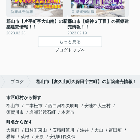
新築建売情報
新築建売情報
郡山市【片平町字大山南】の新
郡山市【鳴神２丁目】の新築建
築建売情報！！
売情報！！
2023.02.23
2023.02.19
もっと見る
ブログトップへ
ブログ
郡山市【富久山町久保田字古町】の新築建売情報！
市区町村から探す
郡山市
二本松市
西白河郡矢吹町
安達郡大玉村
須賀川市
岩瀬郡鏡石町
本宮市
町名から探す
大槻町
田村町東山
安積町笹川
油井
大山
富田町
横塚
菜根
東原
安積町長久保