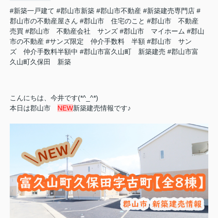
#新築一戸建て
#郡山市新築
#郡山市不動産
#新築建売専門店
#
郡山市の不動産屋さん
#郡山市 住宅のこと
#郡山市 不動産
売買
#郡山市 不動産会社 サンズ
#郡山市 マイホーム
#郡山
市の不動産
#サンズ限定 仲介手数料 半額
#郡山市 サン
ズ 仲介手数料半額中
#郡山市富久山町 新築建売
#郡山市富
久山町久保田 新築
こんにちは、今井です(*^_^*)
本日は郡山市
NEW
新築建売情報です♪