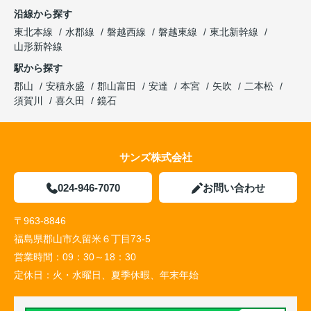
沿線から探す
東北本線
水郡線
磐越西線
磐越東線
東北新幹線
山形新幹線
駅から探す
郡山
安積永盛
郡山富田
安達
本宮
矢吹
二本松
須賀川
喜久田
鏡石
サンズ株式会社
024-946-7070
お問い合わせ
〒963-8846
福島県郡山市久留米６丁目73-5
営業時間：
09：30～18：30
定休日：
火・水曜日、夏季休暇、年末年始