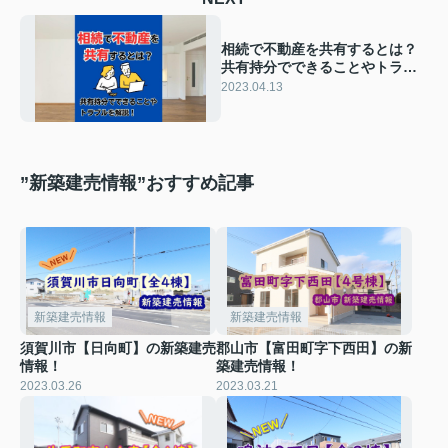
相続で不動産を共有するとは？
共有持分でできることやトラブ
ルなどご紹介！
2023.04.13
”新築建売情報”おすすめ記事
新築建売情報
新築建売情報
須賀川市【日向町】の新築建売
郡山市【富田町字下西田】の新
情報！
築建売情報！
2023.03.26
2023.03.21