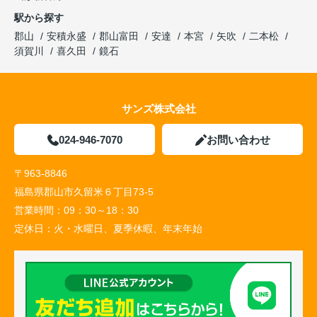
駅から探す
郡山
安積永盛
郡山富田
安達
本宮
矢吹
二本松
須賀川
喜久田
鏡石
サンズ株式会社
024-946-7070
お問い合わせ
〒963-8846
福島県郡山市久留米６丁目73-5
営業時間：
09：30～18：30
定休日：
火・水曜日、夏季休暇、年末年始