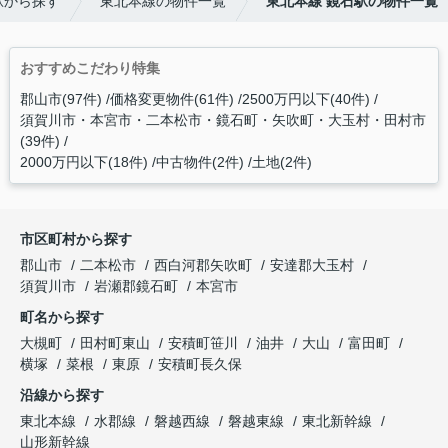
駅から探す
東北本線の物件一覧
東北本線 鏡石駅の物件一覧
おすすめこだわり特集
郡山市(97件)
価格変更物件(61件)
2500万円以下(40件)
須賀川市・本宮市・二本松市・鏡石町・矢吹町・大玉村・田村市
(39件)
2000万円以下(18件)
中古物件(2件)
土地(2件)
市区町村から探す
郡山市
二本松市
西白河郡矢吹町
安達郡大玉村
須賀川市
岩瀬郡鏡石町
本宮市
町名から探す
大槻町
田村町東山
安積町笹川
油井
大山
富田町
横塚
菜根
東原
安積町長久保
沿線から探す
東北本線
水郡線
磐越西線
磐越東線
東北新幹線
山形新幹線