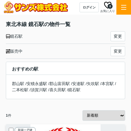
0
ログイン
お気に入り
東北本線 鏡石駅の物件一覧
鏡石駅
変更
販売中
変更
おすすめの駅
郡山駅
/
安積永盛駅
/
郡山富田駅
/
安達駅
/
矢吹駅
/
本宮駅
/
二本松駅
/
須賀川駅
/
喜久田駅
/
鏡石駅
1
件
新築一戸建