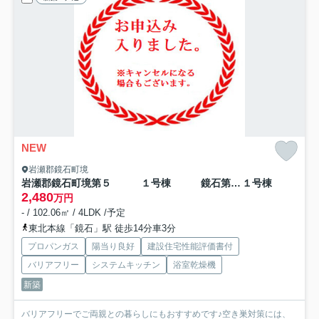
NEW
岩瀬郡鏡石町境
岩瀬郡鏡石町境第５ １号棟 鏡石第１小学校、鏡石中学区
１号棟
2,480
万円
- / 102.06㎡ / 4LDK /予定
東北本線「鏡石」駅 徒歩14分車3分
プロパンガス
陽当り良好
建設住宅性能評価書付
バリアフリー
システムキッチン
浴室乾燥機
新築
バリアフリーでご両親との暮らしにもおすすめです♪空き巣対策には、