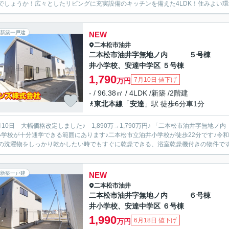
でしょうか！広々としたリビングに充実設備のキッチンを備えた4LDK！住みよい環境
新築一戸建
NEW
二本松市
油井
二本松市油井字無地ノ内 ５号棟
井小学校、安達中学区 ５号棟
1,790
7月10日 値下げ
万円
- / 96.38㎡ / 4LDK /新築 /2階建
東北本線
「
安達
」駅 徒歩6分車1分
 大幅価格改定しました♪ 1,890万→1,790万円♪ 「二本松市油井字無地ノ内 ５号棟 油井小学校、安達中学区」のここがイチオ
小学校が十分通学できる範囲にあります♪二本松市立油井小学校が徒歩22分です♪令
の洗濯物をしっかり乾かしたい時でもすぐに乾燥できる、浴室乾燥機付きの物件です♪
新築一戸建
NEW
二本松市
油井
二本松市油井字無地ノ内 ６号棟
井小学校、安達中学区 ６号棟
1,990
6月18日 値下げ
万円