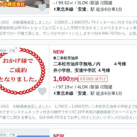
- / 99.62㎡ / 3LDK /新築 /2階建
東北本線
「
安達
」駅 徒歩6分車1分
 大幅価格改定しました♪ 2,090万→1,990万円♪ TVインターホン付きでお子様のお留守番も安心です☆バルコニーの広さが6.48㎡の物件で
建物面積は99.62㎡となっており広々とした空間で生活することができます☆よく
松市での一戸建て探しを、サンズがサポートいたします☆024-946-7070から、お気..
新築一戸建
NEW
二本松市
油井
二本松市油井字無地ノ内 ４号棟
井小学校、安達中学区 ４号棟
1,690
6月18日 値下げ
万円
- / 97.19㎡ / 4LDK /新築 /2階建
東北本線
「
安達
」駅 徒歩6分車1分
 大幅価格改定しました♪ 1,790万→1,690万円♪ 二本松市立油井小学校まで徒歩22分☆子どもを安心して学校に通わせたいファミリーにお
めです☆システムキッチン付きの物件です☆97.19平米程の建物面積でスペースも
戸建てに関する事なら、024-946-7070までお申し付けください☆サンズがお応えいた
新築一戸建
NEW