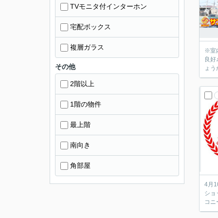
TVモニタ付インターホン
宅配ボックス
複層ガラス
※室内
良好♪ ※メガセンタートライアルまで、徒歩2分♪ ※ペット不可！ 郡山市エリアでの住まいなら、住み心地も快適な「スタジオ
その他
ょう
2階以上
1階の物件
最上階
南向き
角部屋
4月10日 
ショ
コニ