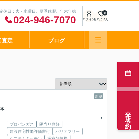
0 定休日：火・水曜日、夏季休暇、年末年始
0
024-946-7070
ログイン
お気に入り
却査定
ブログ
新築
本
来店予約
プロパンガス
陽当り良好
建設住宅性能評価書付
バリアフリー
システムキッチン
浴室乾燥機