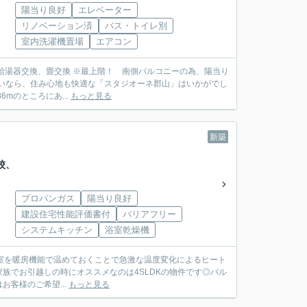
陽当り良好
エレベーター
リノベーション済
バス・トイレ別
室内洗濯機置場
エアコン
南側バルコニーの為、陽当り
mのところにあ...
もっと見る
新築
校、
プロパンガス
陽当り良好
建設住宅性能評価書付
バリアフリー
システムキッチン
浴室乾燥機
族でお引越しの時にオススメなのは4SLDKの物件です◎バル
お客様のご希望...
もっと見る