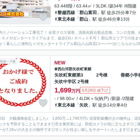
63.448階 / 63.44㎡ / 3LDK /築34年 /8階建
磐越西線
「
郡山富田
」駅 徒歩25分車7分
東北本線
「
郡山
」駅 徒歩46分車13分
リノベーション工事完了！ 全室クロス張替、洗面化粧台新品交換、コンロ交換、給湯器交換、畳交換 ※最上階！ 
ーネ郡山」はいかがでし
か！暮らしに便利なメガセンタートライアル郡山八山田店(スーパー)がこちらから286
新築一戸建
NEW
西白河郡矢吹町
東郷
矢吹町東郷第3 2号棟 善郷小学
矢吹中学区 2号棟
1,699
6月29日 値下げ
万円
- / 98.00㎡ / 4LDK＋S(納戸) /新築 /2階建
東北本線
「
矢吹
」駅 徒歩14分車4分
大幅価格改定しました♪ 1,850万→1,799万円♪ 浴室乾燥機付きの物件は、浴室を暖房機能で温めておくことで急激な温度変化によるヒート
ックを予防することもできます◎空き巣対策には、防犯カメラが役に立ちます◎ご家
ーが7.29㎡の大きさの物件です◎サンズが住まい探しをサポートいたします◎まずは