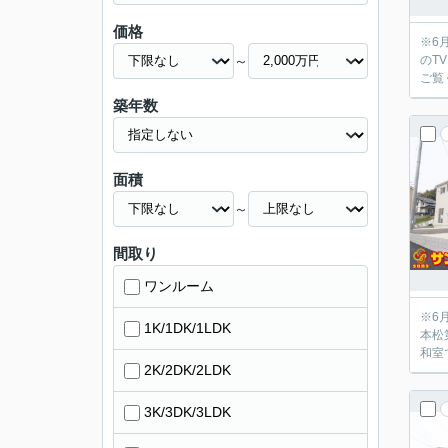
価格
※6月18日
～
のT
ご覧
築年数
面積
～
間取り
ワンルーム
※6月18日
1K/1DK/1LDK
本松
和室
2K/2DK/2LDK
3K/3DK/3LDK