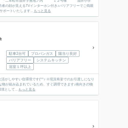
訪者の顔が見えるTVインターホン付き♪バリアフリーでご両親
ポートいたします...
もっと見る
学
駐車2台可
プロパンガス
陽当り良好
バリアフリー
システムキッチン
浴室１坪以上
として...
もっと見る