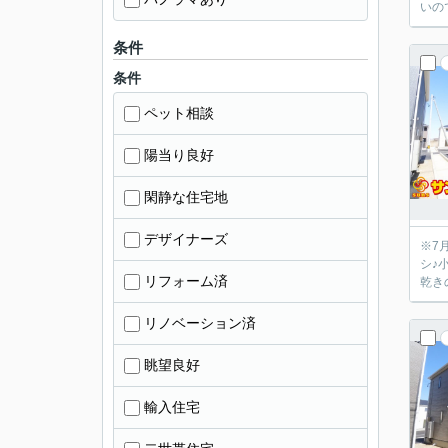
いの
条件
条件
ペット相談
陽当り良好
閑静な住宅地
デザイナーズ
※7月10日
シ♪
リフォーム済
乾き
リノベーション済
眺望良好
輸入住宅