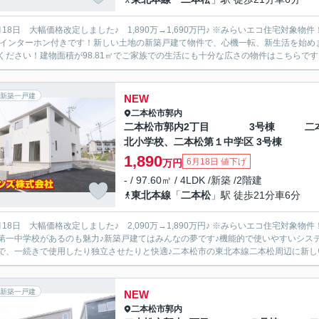
 大幅価格改定しました♪ 1,890万→1,690万円♪ ※みらいエコ住宅対象物件！ ZEH水準 補助金40万円♪ 来訪者の顔が確認できる、安心
Vインターホン付きです！新しい土地の新築戸建て物件で、心機一転、新生活を始め
ください！建物面積が98.81㎡でご家族での生活にも十分な広さの物件はこちらです！
新築一戸建
NEW
二本松市
郭内
二本松市郭内2丁目 3号棟 二
北小学校、二本松第１中学区 3号棟
1,890
6月18日 値下げ
万円
- / 97.60㎡ / 4LDK /新築 /2階建
東北本線
「
二本松
」駅 徒歩21分車6分
 大幅価格改定しました♪ 2,090万→1,890万円♪ ※みらいエコ住宅対象物件！ ZEH水準 補助金40万円♪ 徒歩8分の距離に二本松市立二
第一中学校があるのも魅力♪新築戸建てはみんなの夢です♪機能的で使いやすいシス
で、一続きで使用したり独立させたりと快適♪二本松市の東北本線二本松周辺に新しい
新築一戸建
NEW
二本松市
郭内