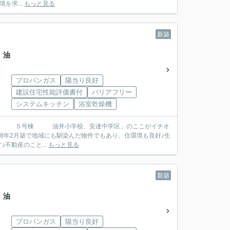
を求...
もっと見る
新築
 油
プロパンガス
陽当り良好
建設住宅性能評価書付
バリアフリー
システムキッチン
浴室乾燥機
和8年2月築で地域にも馴染んだ物件でもあり、住環境も良好♪生
不動産のこと...
もっと見る
新築
 油
プロパンガス
陽当り良好