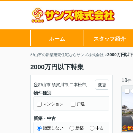
ホーム
スタッフ紹介
2000万円以
郡山市の新築建売住宅ならサンズ株式会社
2000万円以下特集
18
件
郡山市,須賀川市,二本松市,本宮市,安達郡大玉村,岩瀬郡鏡石町,西白河郡矢吹町
変更
物件種別
マンション
戸建
新築・中古
指定しない
新築
中古