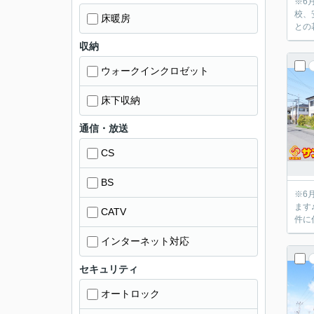
※6月18日
校、
床暖房
との
収納
ウォークインクロゼット
床下収納
通信・放送
CS
BS
※6月4日 
ます♪ 忙しい方でもさっと髪を洗える洗髪洗面化粧台つきです♪システムキッチンは必要な物が組み込まれているため、すぐ調
CATV
件に
インターネット対応
セキュリティ
オートロック