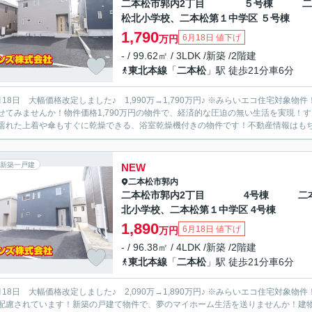
二本松市郭内2丁目 ５号棟 二
松北小学校、二本松第１中学区 ５号棟
1,790
6月18日 値下げ
万円
- / 99.62㎡ / 3LDK /新築 /2階建
東北本線
「
二本松
」駅 徒歩21分車6分
 大幅価格改定しました♪ 1,990万→1,790万円♪ ※みらいエコ住宅対象物件！ ZEH水準 補助金40万円♪ 新築物件で新たな生活をスター
せてみませんか！物件価格1,790万円の物件で、経済的な圧迫の無い生活を実現！
濡れた上着や傘もすぐに乾燥できる、浴室乾燥機付きの物件です！不動産情報はもちろ
新築一戸建
NEW
二本松市
郭内
二本松市郭内2丁目 4号棟 二
北小学校、二本松第１中学区 4号棟
1,890
6月18日 値下げ
万円
- / 96.38㎡ / 4LDK /新築 /2階建
東北本線
「
二本松
」駅 徒歩21分車6分
 大幅価格改定しました♪ 2,090万→1,890万円♪ ※みらいエコ住宅対象物件！ ZEH水準 補助金40万円♪ 防犯カメラが付いており、安全
配慮されています！新築の戸建て物件で、夢のマイホーム生活を送りませんか！建物面