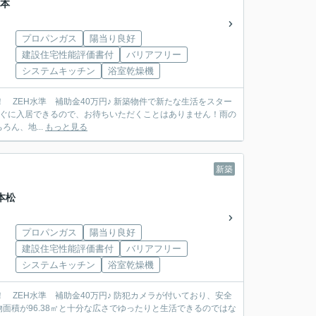
本
プロパンガス
陽当り良好
建設住宅性能評価書付
バリアフリー
システムキッチン
浴室乾燥機
すぐに入居できるので、お待ちいただくことはありません！雨の
ん、地...
もっと見る
新築
本松
プロパンガス
陽当り良好
建設住宅性能評価書付
バリアフリー
システムキッチン
浴室乾燥機
積が96.38㎡と十分な広さでゆったりと生活できるのではな