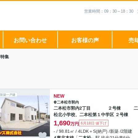
営業時間：09：30～18：3
お問い合わせ
お客様の声
売
下特集
新築一戸建
NEW
二本松市
郭内
二本松市郭内2丁目 ２号棟 二
松北小学校、二本松第１中学区 ２号棟
1,690
6月18日 値下げ
万円
- / 98.81㎡ / 4LDK＋S(納戸) /新築 /2階建
東北本線
「
二本松
」駅 徒歩21分車6分