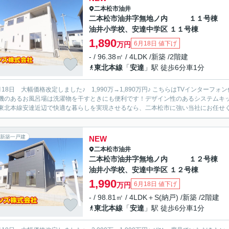
二本松市
油井
二本松市油井字無地ノ内 １１
油井小学校、安達中学区 １１号棟
1,890
6月18日 値下げ
万円
- / 96.38㎡ / 4LDK /新築 /2階建
東北本線
「
安達
」駅 徒歩6分車1分
 大幅価格改定しました♪ 1,990万→1,890万円♪ こちらはTVインターフォン付きの物件です！ニーズのあるピカピカの新築物件です！浴室
機のあるお風呂場は洗濯物を干すときにも便利です！デザイン性のあるシステムキ
東北本線安達近辺で快適な暮らしを実現させるなら、二本松市に強い当社にお任せください
新築一戸建
NEW
二本松市
油井
二本松市油井字無地ノ内 １２
油井小学校、安達中学区 １２号棟
1,990
6月18日 値下げ
万円
- / 98.81㎡ / 4LDK＋S(納戸) /新築 /2階建
東北本線
「
安達
」駅 徒歩6分車1分