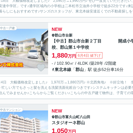
 大幅価格改定しました♪ 2,090万→1,990万円♪ ぜひ一度見ていただきたい、「二本松市油井字無地ノ内 １２号棟 油井小学
安達中学区」です♪通学区域内の小学校は二本松市立油井小学校で徒歩22分です♪来
暮らしにもおすすめです♪サンズのスタッフが、東北本線安達近くでの不動産探しをサ
中古一戸建
NEW
郡山市
台新
【中古】郡山市台新２丁目 開成小
校、郡山第１中学校
1,880
6月4日 値下げ
万円
- / 102.90㎡ / 4LDK /築28年 /2階建
東北本線
「
郡山
」駅 徒歩52分車16分
大幅価格改定しました♪ 1,970万→1,880万円♪ ※北西角地♪ ※好立地！ 生活がしやすい住環境です(^^♪ ※現況有姿でのお引渡しになり
理できます♪南向きの物
住んでみませんか♪こちらからご覧ください♪こちらの中古戸建て物件は、子育ての環境
中古マンション
NEW
郡山市
富久山町八山田
スタジオーネ郡山
1,050
万円