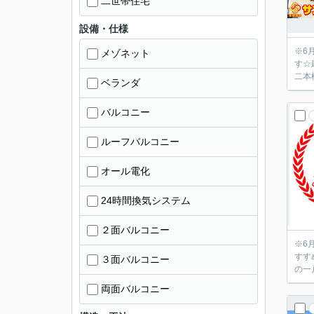
二世帯住宅
設備・仕様
※6月18日
メゾネット
す☆
二本
ベランダ
バルコニー
ルーフバルコニー
オール電化
24時間換気システム
２面バルコニー
※6月18日
すす
３面バルコニー
の一
両面バルコニー