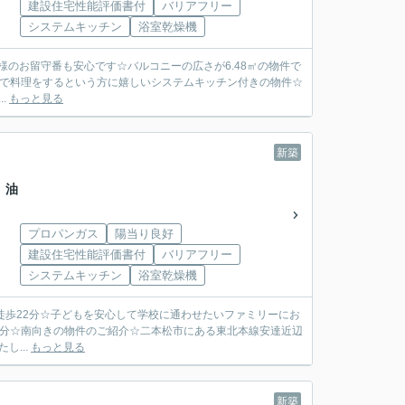
建設住宅性能評価書付
バリアフリー
システムキッチン
浴室乾燥機
家で料理をするという方に嬉しいシステムキッチン付きの物件☆
.
もっと見る
新築
 油
プロパンガス
陽当り良好
建設住宅性能評価書付
バリアフリー
システムキッチン
浴室乾燥機
十分☆南向きの物件のご紹介☆二本松市にある東北本線安達近辺
し...
もっと見る
新築