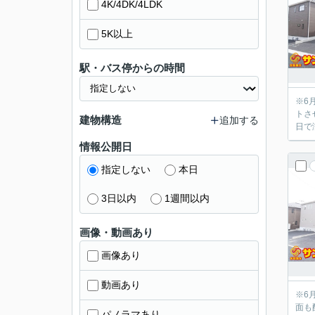
4K/4DK/4LDK
5K以上
駅・バス停からの時間
※6月18日
トさ
建物構造
追加する
日で
情報公開日
指定しない
本日
3日以内
1週間以内
画像・動画あり
画像あり
動画あり
※6月18日
面も
パノラマあり