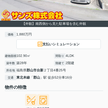
【外観】南西側から見た駐車場を含む外観
1,880万円
価格
支払いシミュレーション
102.90㎡
4LDK
建物面積
間取り
築28年
2階建
築年数
階建て
福島県
郡山市
台新
２丁目4番25号
所在地
東北本線
「
郡山
」駅 徒歩52分車16分
交通
物件の特徴