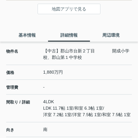
地図アプリで見る
基本情報
詳細情報
周辺環境
【中古】郡山市台新２丁目 開成小学
物件名
校、郡山第１中学校
1,880万円
価格
-
管理費
4LDK
間取り / 詳細
LDK 11.7帖 1室
/
和室 6.3帖 1室
/
洋室 7.2帖 1室
/
洋室 7.5帖 1室
/
和室 7.5帖 1室
南
向き