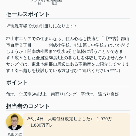
バストイレ
室内洗濯機
別
置場
セールスポイント
※現況有姿でのお引渡しになります♪
郡山市エリアでの住まいなら、住み心地も快適な「【中古】郡山
市台新２丁目 開成小学校、郡山第１中学校」はいかがで
しょうか！開南幼稚園まで徒歩5分と気軽に通うことができま
す！広々とした全居室6帖以上の暮らしを体験してみませんか！
サンズでは、東北本線郡山周辺にある不動産をご紹介しておりま
す！引っ越しを検討している方はぜひご連絡ください(#^^#)
ポイント
角地
全居室6帖以上
南面リビング
平坦地
陽当り良好
担当者のコメント
※6月4日 大幅価格改定しました♪ 1,970万
→1,880万円♪
丸山 大仁