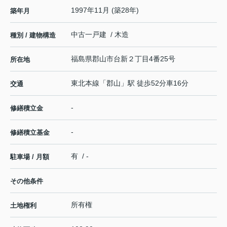
1997年11月 (築28年)
築年月
中古一戸建 / 木造
種別 / 建物構造
福島県
郡山市
台新
２丁目4番25号
所在地
東北本線
「
郡山
」駅 徒歩52分車16分
交通
-
修繕積立金
-
修繕積立基金
有 / -
駐車場 / 月額
その他条件
所有権
土地権利