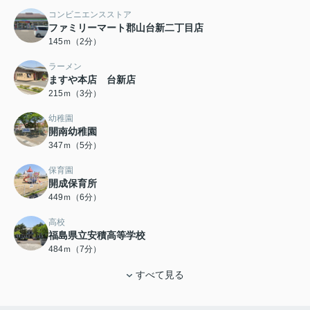
コンビニエンスストア
ファミリーマート郡山台新二丁目店
145ｍ（2分）
ラーメン
ますや本店 台新店
215ｍ（3分）
幼稚園
開南幼稚園
347ｍ（5分）
保育園
開成保育所
449ｍ（6分）
高校
福島県立安積高等学校
484ｍ（7分）
すべて見る