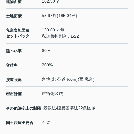
102.90㎡
建物面積
55.97坪(185.04㎡)
土地面積
150.00㎡/無
私道負担面積 /
セットバック
私道負担割合 : 1/22
60%
建ぺい率
200%
容積率
角地(北 公道 6.0m)(西 私道)
接道状況
市街化区域
都市計画
景観法/建築基準法22条区域
その他法令上の制限
不要
国土法届出要否