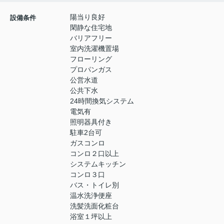
陽当り良好
設備条件
閑静な住宅地
バリアフリー
室内洗濯機置場
フローリング
プロパンガス
公営水道
公共下水
24時間換気システム
電気有
照明器具付き
駐車2台可
ガスコンロ
コンロ２口以上
システムキッチン
コンロ３口
バス・トイレ別
温水洗浄便座
洗髪洗面化粧台
浴室１坪以上