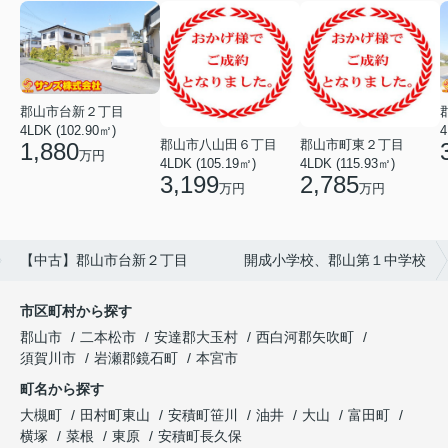
郡山市台新２丁目
4LDK (102.90㎡)
4
郡山市八山田６丁目
郡山市町東２丁目
1,880
万円
4LDK (105.19㎡)
4LDK (115.93㎡)
3,199
2,785
万円
万円
【中古】郡山市台新２丁目 開成小学校、郡山第１中学校
市区町村から探す
郡山市
二本松市
安達郡大玉村
西白河郡矢吹町
須賀川市
岩瀬郡鏡石町
本宮市
町名から探す
大槻町
田村町東山
安積町笹川
油井
大山
富田町
横塚
菜根
東原
安積町長久保