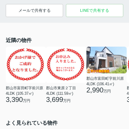
メールで共有する
LINEで共有する
近隣の物件
郡山市富田町字前川原
4LDK (106.41㎡)
郡山市富田町字前川原
郡山市東原２丁目
2,990
万円
4LDK (105.37㎡)
4LDK (111.59㎡)
4
3,390
3,699
万円
万円
よく見られている物件