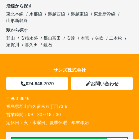
沿線から探す
東北本線
水郡線
磐越西線
磐越東線
東北新幹線
山形新幹線
駅から探す
郡山
安積永盛
郡山富田
安達
本宮
矢吹
二本松
須賀川
喜久田
鏡石
サンズ株式会社
024-946-7070
お問い合わせ
〒963-8846
福島県郡山市久留米６丁目73-5
営業時間：
09：30～18：30
定休日：
火・水曜日、夏季休暇、年末年始