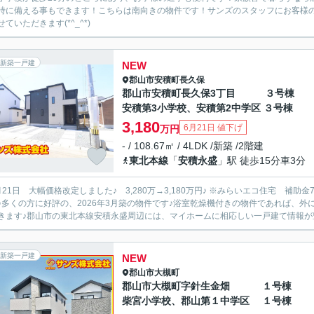
時に備える事もできます！こちらは南向きの物件です！サンズのスタッフにお客様
ていただきます(*^_^*)
新築一戸建
NEW
郡山市
安積町長久保
郡山市安積町長久保3丁目 ３号
安積第3小学校、安積第2中学区 ３号棟
3,180
6月21日 値下げ
万円
- / 108.67㎡ / 4LDK /新築 /2階建
東北本線
「
安積永盛
」駅 徒歩15分車3分
 大幅価格改定しました♪ 3,280万→3,180万円♪ ※みらいエコ住宅 補助金75万円対象物件♪ 新築の戸建て物件です♪こちらの物件は南向き
♪多くの方に好評の、2026年3月築の物件です♪浴室乾燥機付きの物件であれば、
きます♪郡山市の東北本線安積永盛周辺には、マイホームに相応しい一戸建て情報が豊
新築一戸建
NEW
郡山市
大槻町
郡山市大槻町字針生金畑 １号
柴宮小学校、郡山第１中学区 １号棟