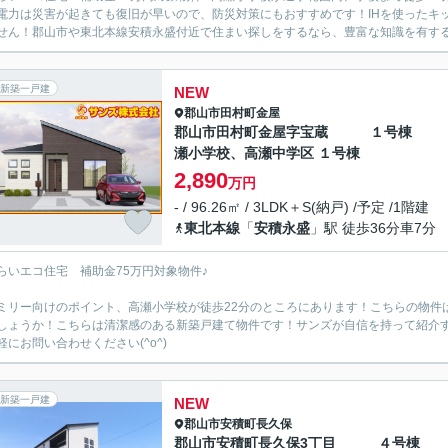
電力は災害が起きても復旧が早いので、防災対策にもおすすめです！IHを使ったキ
せん！郡山市や東北本線安積永盛付近で住まい探しをするなら、豊富な知識を有する当
新築一戸建
NEW
郡山市
田村町金屋
郡山市田村町金屋字宝蔵 １号棟
瀬小学校、高瀬中学区 １号棟
2,890
万円
- / 96.26㎡ / 3LDK＋S(納戸) /予定 /1階建
東北本線
「
安積永盛
」駅 徒歩36分車7分
らいエコ住宅 補助金75万円対象物件♪
ミリー向けのポイント、高瀬小学校が徒歩22分のところにあります！こちらの物件は
しょうか！こちらは清潔感のある新築戸建て物件です！サンズが自信を持って紹介
軽にお問い合わせください(^o^)
新築一戸建
NEW
郡山市
安積町長久保
郡山市安積町長久保3丁目 ４号