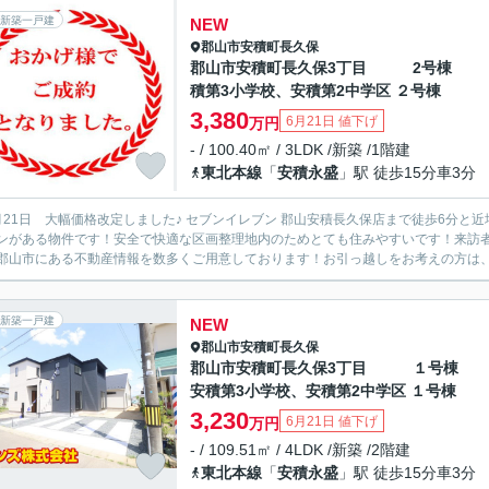
新築一戸建
NEW
郡山市
安積町長久保
郡山市安積町長久保3丁目 2号棟
積第3小学校、安積第2中学区 ２号棟
3,380
6月21日 値下げ
万円
- / 100.40㎡ / 3LDK /新築 /1階建
東北本線
「
安積永盛
」駅 徒歩15分車3分
格改定しました♪ セブンイレブン 郡山安積長久保店まで徒歩6分と近場にコンビニがあるのもポイント！使い勝手が良いシステムキ
ンがある物件です！安全で快適な区画整理地内のためとても住みやすいです！来訪者
郡山市にある不動産情報を数多くご用意しております！お引っ越しをお考えの方は、こ
新築一戸建
NEW
郡山市
安積町長久保
郡山市安積町長久保3丁目 １号
安積第3小学校、安積第2中学区 １号棟
3,230
6月21日 値下げ
万円
- / 109.51㎡ / 4LDK /新築 /2階建
東北本線
「
安積永盛
」駅 徒歩15分車3分