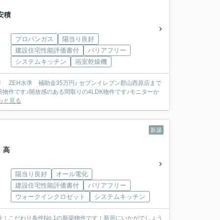
安積
プロパンガス
陽当り良好
建設住宅性能評価書付
バリアフリー
システムキッチン
浴室乾燥機
物件です♪開放感のある間取りの4LDK物件です♪モニターか
っと見る
新築
 高
陽当り良好
オール電化
建設住宅性能評価書付
バリアフリー
ウォークインクロゼット
システムキッチン