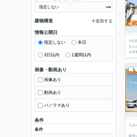
建物構造
追加する
情報公開日
※6月
指定しない
本日
ちら
小学
3日以内
1週間以内
画像・動画あり
画像あり
動画あり
パノラマあり
条件
※み
条件
柴宮