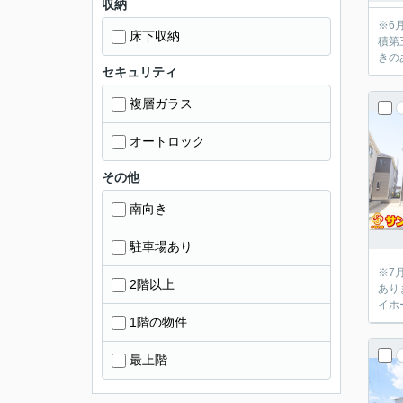
収納
※6月
床下収納
積第
きの
セキュリティ
複層ガラス
オートロック
その他
南向き
駐車場あり
※7月22日
2階以上
あり
イホ
1階の物件
最上階