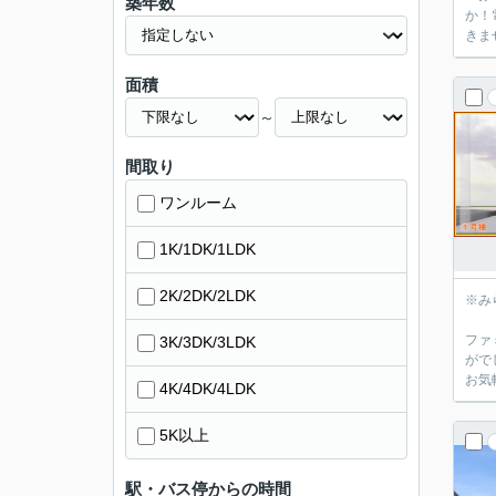
築年数
か！
きま
面積
～
間取り
ワンルーム
1K/1DK/1LDK
2K/2DK/2LDK
※み
ファ
3K/3DK/3LDK
がで
お気
4K/4DK/4LDK
5K以上
駅・バス停からの時間