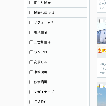
陽当り良好
かの
をさせ
閑静な住宅地
リフォーム済
輸入住宅
二世帯住宅
ワンフロア
高層ビル
※6月21日
です
事務所可
と乾
飲食店可
デザイナーズ
居抜物件