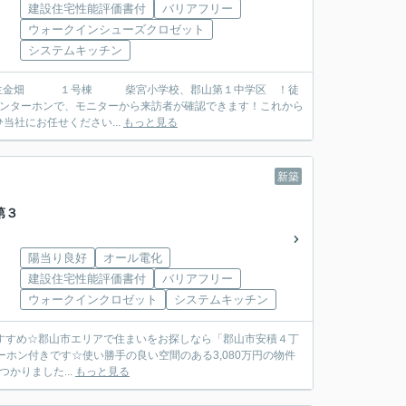
建設住宅性能評価書付
バリアフリー
ウォークインシューズクロゼット
システムキッチン
Vインターホンで、モニターから来訪者が確認できます！これから
社にお任せください...
もっと見る
新築
第３
陽当り良好
オール電化
建設住宅性能評価書付
バリアフリー
ウォークインクロゼット
システムキッチン
付きです☆使い勝手の良い空間のある3,080万円の物件
かりました...
もっと見る