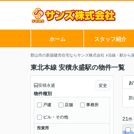
ホーム
スタッフ紹介
郡山市の新築建売住宅ならサンズ株式会社
沿線・駅から
東北本線 安積永盛駅の物件一覧
お
安積永盛
変更
物件種別
郡
戸建
店舗
事務所
ビル・その他
21
件
投資用