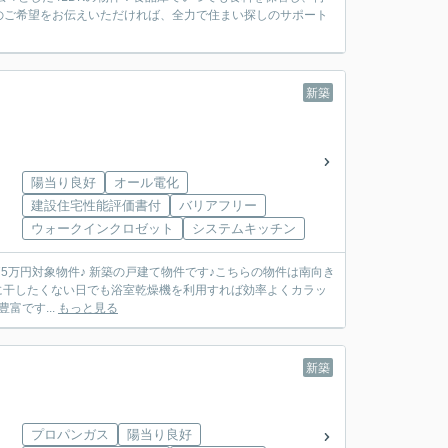
のご希望をお伝えいただければ、全力で住まい探しのサポート
新築
棟
陽当り良好
オール電化
建設住宅性能評価書付
バリアフリー
ウォークインクロゼット
システムキッチン
外に干したくない日でも浴室乾燥機を利用すれば効率よくカラッ
富です...
もっと見る
新築
棟
プロパンガス
陽当り良好