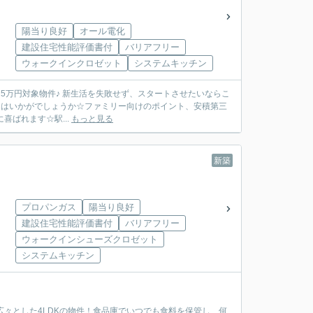
陽当り良好
オール電化
建設住宅性能評価書付
バリアフリー
ウォークインクロゼット
システムキッチン
ず、スタートさせたいならこ
いかがでしょうか☆ファミリー向けのポイント、安積第三
ばれます☆駅...
もっと見る
新築
棟
プロパンガス
陽当り良好
建設住宅性能評価書付
バリアフリー
ウォークインシューズクロゼット
システムキッチン
々とした4LDKの物件！食品庫でいつでも食料を保管し、何