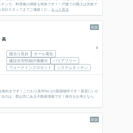
ッチンで、料理後の掃除も簡単です！一戸建ての購入は失敗で
社スタッフまでご連絡くだ...
もっと見る
新築
 高
陽当り良好
オール電化
建設住宅性能評価書付
バリアフリー
ウォークインクロゼット
システムキッチン
南向きです！こだわり条件No,1の新築物件です！新居にいか
するのは、郡山市にある不動産情報です！移住をお考えなら、
新築
棟