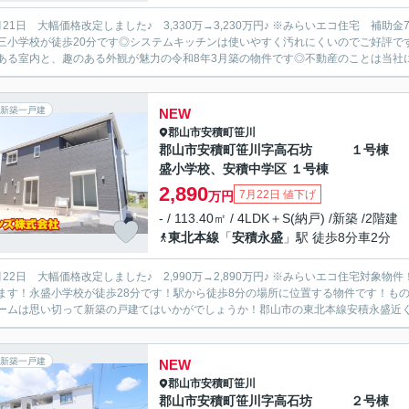
21日 大幅価格改定しました♪ 3,330万→3,230万円♪ ※みらいエコ住宅 補助金75万円対象物件♪ 小学校が十分通
三小学校が徒歩20分です◎システムキッチンは使いやすく汚れにくいのでご好評で
ある室内と、趣のある外観が魅力の令和8年3月築の物件です◎不動産のことは当社にお
新築一戸建
NEW
郡山市
安積町笹川
郡山市安積町笹川字高石坊 １号棟
盛小学校、安積中学区 １号棟
2,890
7月22日 値下げ
万円
- / 113.40㎡ / 4LDK＋S(納戸) /新築 /2階建
東北本線
「
安積永盛
」駅 徒歩8分車2分
 大幅価格改定しました♪ 2,990万→2,890万円♪ ※みらいエコ住宅対象物件！ ZEH水準 補助金35万円♪ 小学校が十分通学できる範囲に
ます！永盛小学校が徒歩28分です！駅から徒歩8分の場所に位置する物件です！もの
ームは思い切って新築の戸建てはいかがでしょうか！郡山市の東北本線安積永盛近くで
新築一戸建
NEW
郡山市
安積町笹川
郡山市安積町笹川字高石坊 ２号棟