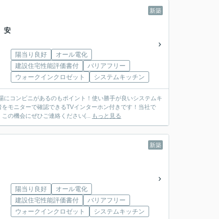
新築
 安
陽当り良好
オール電化
建設住宅性能評価書付
バリアフリー
ウォークインクロゼット
システムキッチン
をモニターで確認できるTVインターホン付きです！当社で
の機会にぜひご連絡ください(...
もっと見る
新築
棟
陽当り良好
オール電化
建設住宅性能評価書付
バリアフリー
ウォークインクロゼット
システムキッチン