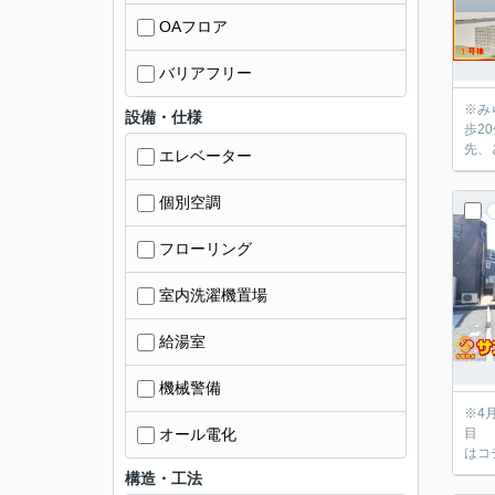
OAフロア
バリアフリー
※みらいエコ住
設備・仕様
歩2
先、
エレベーター
個別空調
フローリング
室内洗濯機置場
給湯室
機械警備
※4月22日
オール電化
目 
はコ
構造・工法