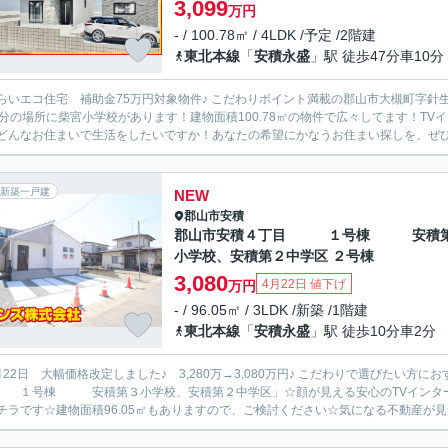
3,099
万円
- / 100.78㎡ / 4LDK /予定 /2階建
東北本線
「
安積永盛
」駅 徒歩47分車10分
宅 補助金75万円対象物件♪ こだわりポイント満載の郡山市大槻町字針生金畑 １号棟 柴宮小学校、郡山第１中学区 ！徒
0分の場所に柴宮小学校があります！建物面積100.78㎡の物件で広々してます！T
どんなお住まいで生活をしたいですか！あなたの希望にかなうお住まい探しを、ぜひ当
新築一戸建
NEW
郡山市
安積
郡山市安積４丁目 １号棟 安積
小学校、安積第２中学区 ２号棟
3,080
4月22日 値下げ
万円
- / 96.05㎡ / 3LDK /新築 /1階建
東北本線
「
安積永盛
」駅 徒歩10分車2分
 大幅価格改定しました♪ 3,280万→3,080万円♪ こだわりで選びたい方におすすめ☆郡山市エリアで住まいをお探しなら「郡山市安積４丁
１号棟 安積第３小学校、安積第２中学区」☆顔が見える安心のTVインターホン
チラです☆建物面積96.05㎡もありますので、ご検討ください☆気になる不動産が見つ