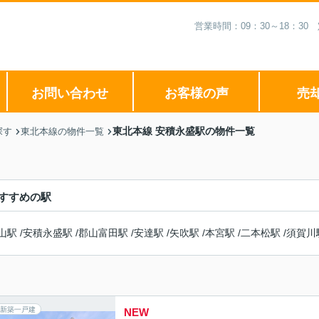
営業時間：09：30～18：3
お問い合わせ
お客様の声
売
東北本線 安積永盛駅の物件一覧
探す
東北本線の物件一覧
すすめの駅
山駅
/
安積永盛駅
/
郡山富田駅
/
安達駅
/
矢吹駅
/
本宮駅
/
二本松駅
/
須賀川
新築一戸建
NEW