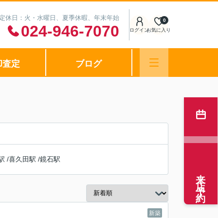
0 定休日：火・水曜日、夏季休暇、年末年始
0
024-946-7070
ログイン
お気に入り
却査定
ブログ
駅
/
喜久田駅
/
鏡石駅
来店予約
新築