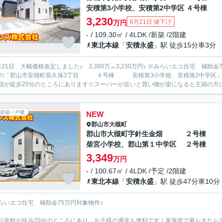
安積第3小学校、安積第2中学区 ４号棟
3,230
6月21日 値下げ
万円
- / 109.30㎡ / 4LDK /新築 /2階建
東北本線
「
安積永盛
」駅 徒歩15分車3分
21日 大幅価格改定しました♪ 3,380万→3,230万円♪ ※みらいエコ住宅 補助金75万円対象物件♪ 新生活を失敗せ
の「郡山市安積町長久保3丁目 ４号棟 安積第3小学校、安積第2中学区」は
校が徒歩20分のところにあります☆スーパーが近いと買い物が楽になると主婦の方に喜
新築一戸建
NEW
郡山市
大槻町
郡山市大槻町字針生金畑 ２号
柴宮小学校、郡山第１中学区 ２号棟
3,349
万円
- / 100.67㎡ / 4LDK /予定 /2階建
東北本線
「
安積永盛
」駅 徒歩47分車10分
らいエコ住宅 補助金75万円対象物件♪
小学校が徒歩20分のところにあり、お子様の通学も便利です！家族皆で暮らすなら広