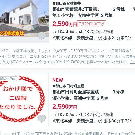
郡山市
安積荒井
郡山市安積荒井2丁目第3 ２号棟 
第１小学校、安積中学区 ２号棟
2,590
7月22日 値下げ
万円
- / 104.49㎡ / 4LDK /新築 /2階建
東北本線
「
安積永盛
」駅 徒歩21分車5分
 大幅価格改定しました♪ 2,690万→2,590万円♪ ※みらいエコ住宅対象物件！ ZEH水準 補助金35万円♪ セブンイレブン郡山西原店まで
6分と近場にコンビニがあるのもポイント♪きれい好きな方に一押しなピカピカの新築
が見えるTVインターホン付きです♪024-946-7070からお問い合わせいただけれ...
も
新築一戸建
NEW
郡山市
田村町金屋
郡山市田村町金屋字宝蔵 ３号棟
瀬小学校、高瀬中学区 ３号棟
2,590
万円
- / 107.02㎡ / 4LDK /予定 /2階建
東北本線
「
安積永盛
」駅 徒歩36分車7分
 補助金75万円対象物件♪ 高瀬小学校が通学範囲内、学校まで徒歩22分！こだわり条件No,1の新築物件です！新居にいかがでしょう