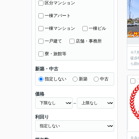
区分マンション
一棟アパート
一棟マンション
一棟ビル
一戸建て
店舗・事務所
※7月22日
寮・旅館等
徒歩
ら顔
新築・中古
指定しない
新築
中古
価格
～
利回り
※みらいエコ住宅