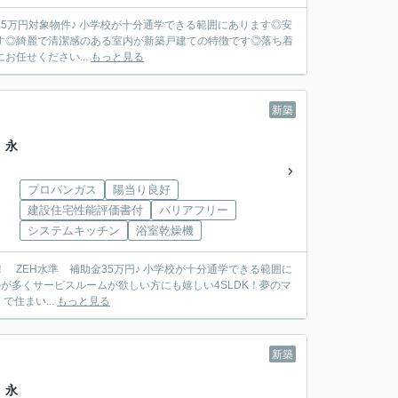
学できる範囲にあります◎安
す◎綺麗で清潔感のある室内が新築戸建ての特徴です◎落ち着
任せください...
もっと見る
新築
 永
プロパンガス
陽当り良好
建設住宅性能評価書付
バリアフリー
システムキッチン
浴室乾燥機
が多くサービスルームが欲しい方にも嬉しい4SLDK！夢のマ
住まい...
もっと見る
新築
 永