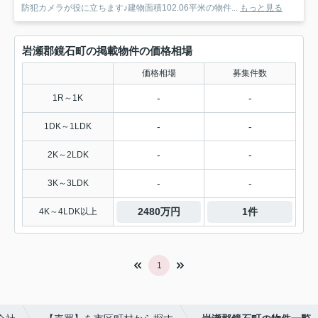
防犯カメラが役に立ちます♪建物面積102.06平米の物件...
もっと見る
岩瀬郡鏡石町の掲載物件の価格相場
価格相場
募集件数
-
-
1R～1K
-
-
1DK～1LDK
-
-
2K～2LDK
-
-
3K～3LDK
2480万円
1件
4K～4LDK以上
1