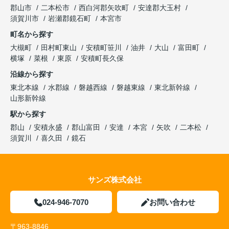
郡山市
二本松市
西白河郡矢吹町
安達郡大玉村
須賀川市
岩瀬郡鏡石町
本宮市
町名から探す
大槻町
田村町東山
安積町笹川
油井
大山
富田町
横塚
菜根
東原
安積町長久保
沿線から探す
東北本線
水郡線
磐越西線
磐越東線
東北新幹線
山形新幹線
駅から探す
郡山
安積永盛
郡山富田
安達
本宮
矢吹
二本松
須賀川
喜久田
鏡石
サンズ株式会社
024-946-7070
お問い合わせ
〒963-8846