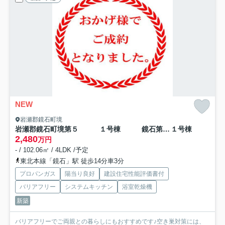
NEW
岩瀬郡鏡石町境
岩瀬郡鏡石町境第５ １号棟 鏡石第１小学校、鏡石中学区
１号棟
2,480
万円
- / 102.06㎡ / 4LDK /予定
東北本線「鏡石」駅 徒歩14分車3分
プロパンガス
陽当り良好
建設住宅性能評価書付
バリアフリー
システムキッチン
浴室乾燥機
新築
バリアフリーでご両親との暮らしにもおすすめです♪空き巣対策には、