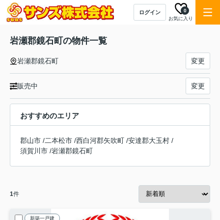
0
ログイン
お気に入り
岩瀬郡鏡石町の物件一覧
岩瀬郡鏡石町
変更
販売中
変更
おすすめのエリア
郡山市
/
二本松市
/
西白河郡矢吹町
/
安達郡大玉村
/
須賀川市
/
岩瀬郡鏡石町
1
件
新築一戸建