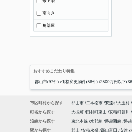
最上階
南向き
角部屋
おすすめこだわり特集
郡山市(97件)
価格変更物件(56件)
2500万円以下(3
市区町村から探す
郡山市
二本松市
安達郡大玉村
町名から探す
大槻町
田村町東山
安積町笹川
沿線から探す
東北本線
水郡線
磐越西線
磐
駅から探す
郡山
安積永盛
郡山富田
安達