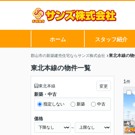
ホーム
スタッフ紹介
東北本線の物
郡山市の新築建売住宅ならサンズ株式会社
東北本線の物件一覧
1
件
東北本線
変更
新築・中古
指定しない
新築
中古
価格
～