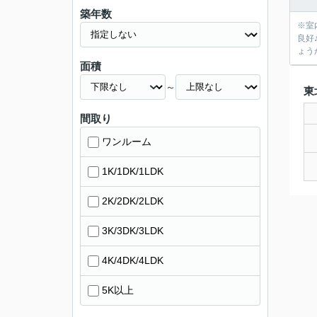
築年数
※室内
良好♪ ※メガセンタートライアルまで、徒歩2分♪ ※ペット不可！ 郡山市エリアでの住まいなら、住み心地も快適な「スタジオ
ょう
面積
～
東
間取り
ワンルーム
1K/1DK/1LDK
2K/2DK/2LDK
3K/3DK/3LDK
4K/4DK/4LDK
5K以上