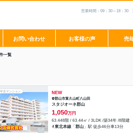
営業時間：09：30～18：3
お問い合わせ
お客様の声
売
件一覧
中古マンション
NEW
郡山市
富久山町八山田
スタジオーネ郡山
1,050
万円
63.448階 / 63.44㎡ / 3LDK /築34年 /8階建
東北本線
「
郡山
」駅 徒歩46分車13分