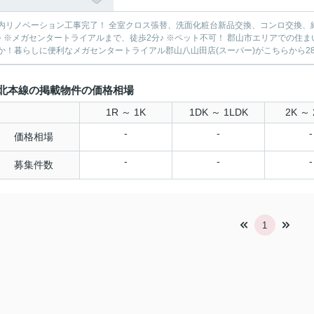
リノベーション工事完了！ 全室クロス張替、洗面化粧台新品交換、コンロ交換、給湯器交換、畳交換 ※最上階！ 
ーネ郡山」はいかがでし
か！暮らしに便利なメガセンタートライアル郡山八山田店(スーパー)がこちらから286
北本線の掲載物件の価格相場
1R ～ 1K
1DK ～ 1LDK
2K ～ 
-
-
-
価格相場
-
-
-
募集件数
1