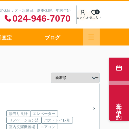
0 定休日：火・水曜日、夏季休暇、年末年始
0
024-946-7070
ログイン
お気に入り
却査定
ブログ
来店予約
陽当り良好
エレベーター
リノベーション済
バス・トイレ別
室内洗濯機置場
エアコン