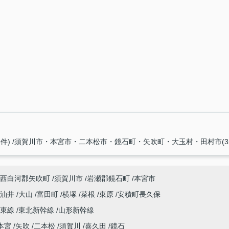
6件)
須賀川市・本宮市・二本松市・鏡石町・矢吹町・大玉村・田村市(35
西白河郡矢吹町
須賀川市
岩瀬郡鏡石町
本宮市
油井
大山
富田町
横塚
菜根
東原
安積町長久保
越東線
東北新幹線
山形新幹線
本宮
矢吹
二本松
須賀川
喜久田
鏡石