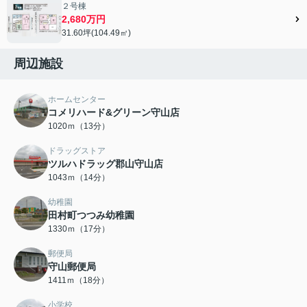
２号棟
2,680万円
31.60坪(104.49㎡)
周辺施設
ホームセンター
コメリハード&グリーン守山店
1020ｍ（13分）
ドラッグストア
ツルハドラッグ郡山守山店
1043ｍ（14分）
幼稚園
田村町つつみ幼稚園
1330ｍ（17分）
郵便局
守山郵便局
1411ｍ（18分）
小学校