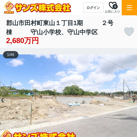
0
ログイン
お気に入り
郡山市田村町東山１丁目1期 ２号
棟 守山小学校、守山中学区
2,680万円
1
/
46