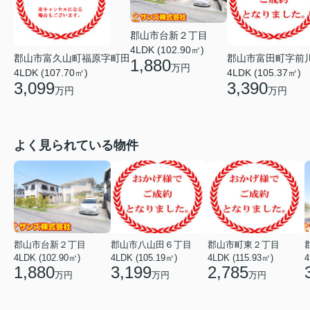
郡山市台新２丁目
4LDK (102.90㎡)
郡山市富久山町福原字町田
郡山市富田町字前
1,880
万円
4LDK (107.70㎡)
4LDK (105.37㎡)
3,099
3,390
万円
万円
よく見られている物件
郡山市台新２丁目
郡山市八山田６丁目
郡山市町東２丁目
4LDK (102.90㎡)
4LDK (105.19㎡)
4LDK (115.93㎡)
4
1,880
3,199
2,785
万円
万円
万円