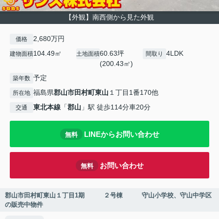
【外観】南西側から見た外観
2,680万円
価格
104.49㎡
60.63坪
4LDK
建物面積
土地面積
間取り
(200.43㎡)
予定
築年数
福島県
郡山市
田村町東山
１丁目1番170他
所在地
東北本線
「
郡山
」駅 徒歩114分車20分
交通
LINEからお問い合わせ
無料
お問い合わせ
無料
郡山市田村町東山１丁目1期 ２号棟 守山小学校、守山中学区
の販売中物件