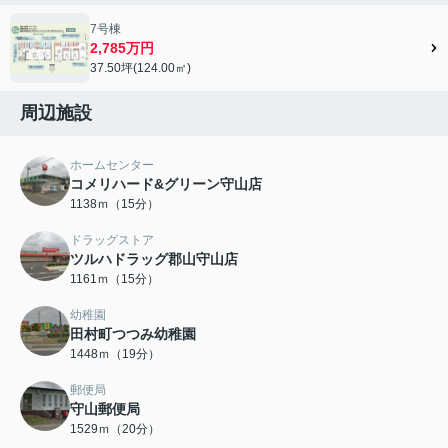
7号棟
2,785万円
37.50坪(124.00㎡)
周辺施設
ホームセンター
コメリハード&グリーン守山店
1138ｍ（15分）
ドラッグストア
ツルハドラッグ郡山守山店
1161ｍ（15分）
幼稚園
田村町つつみ幼稚園
1448ｍ（19分）
郵便局
守山郵便局
1529ｍ（20分）