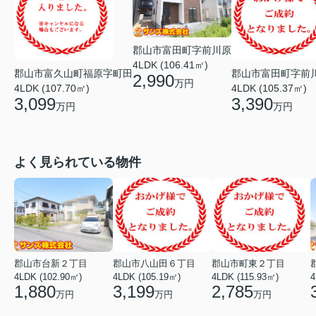
郡山市富田町字前川原
4LDK (106.41㎡)
郡山市富久山町福原字町田
郡山市富田町字前
2,990
万円
4LDK (107.70㎡)
4LDK (105.37㎡)
3,099
3,390
万円
万円
よく見られている物件
郡山市台新２丁目
郡山市八山田６丁目
郡山市町東２丁目
4LDK (102.90㎡)
4LDK (105.19㎡)
4LDK (115.93㎡)
4
1,880
3,199
2,785
万円
万円
万円