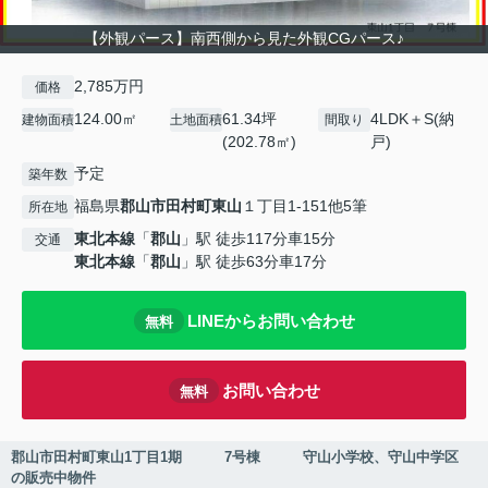
【外観パース】南西側から見た外観CGパース♪
2,785万円
価格
124.00㎡
61.34坪
4LDK＋S(納
建物面積
土地面積
間取り
(202.78㎡)
戸)
予定
築年数
福島県
郡山市
田村町東山
１丁目1-151他5筆
所在地
東北本線
「
郡山
」駅 徒歩117分車15分
交通
東北本線
「
郡山
」駅 徒歩63分車17分
LINEからお問い合わせ
無料
お問い合わせ
無料
郡山市田村町東山1丁目1期 7号棟 守山小学校、守山中学区
の販売中物件