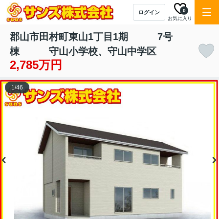
0
ログイン
お気に入り
郡山市田村町東山1丁目1期 7号
棟 守山小学校、守山中学区
2,785万円
1
/
46