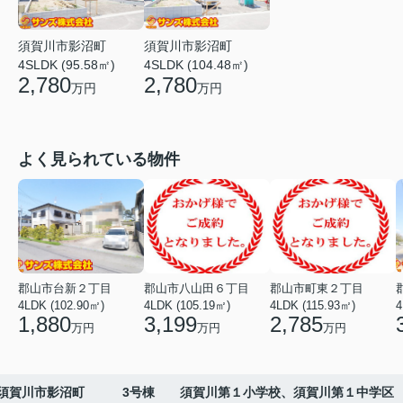
須賀川市影沼町
須賀川市影沼町
4SLDK (95.58㎡)
4SLDK (104.48㎡)
2,780
2,780
万円
万円
よく見られている物件
郡山市台新２丁目
郡山市八山田６丁目
郡山市町東２丁目
4LDK (102.90㎡)
4LDK (105.19㎡)
4LDK (115.93㎡)
4
1,880
3,199
2,785
万円
万円
万円
須賀川市影沼町 3号棟 須賀川第１小学校、須賀川第１中学区