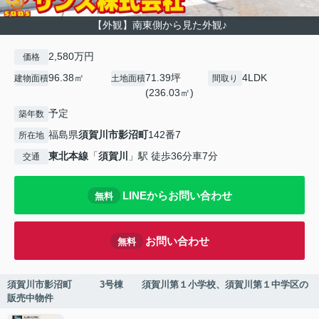
【外観】南東側から見た外観♪
2,580万円
価格
96.38㎡
71.39坪
4LDK
建物面積
土地面積
間取り
(236.03㎡)
予定
築年数
福島県
須賀川市
影沼町
142番7
所在地
東北本線
「
須賀川
」駅 徒歩36分車7分
交通
LINEからお問い合わせ
無料
お問い合わせ
無料
須賀川市影沼町 3号棟 須賀川第１小学校、須賀川第１中学区の
販売中物件