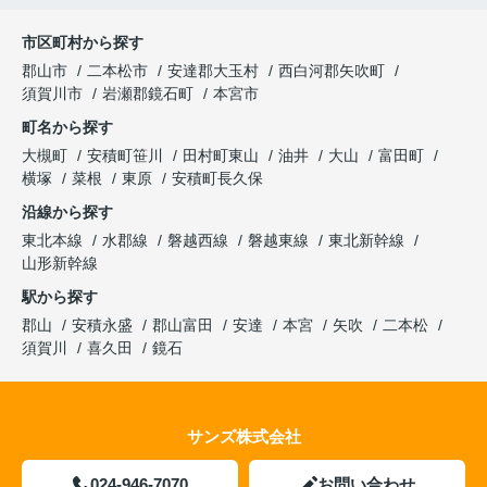
市区町村から探す
郡山市
二本松市
安達郡大玉村
西白河郡矢吹町
須賀川市
岩瀬郡鏡石町
本宮市
町名から探す
大槻町
安積町笹川
田村町東山
油井
大山
富田町
横塚
菜根
東原
安積町長久保
沿線から探す
東北本線
水郡線
磐越西線
磐越東線
東北新幹線
山形新幹線
駅から探す
郡山
安積永盛
郡山富田
安達
本宮
矢吹
二本松
須賀川
喜久田
鏡石
サンズ株式会社
024-946-7070
お問い合わせ