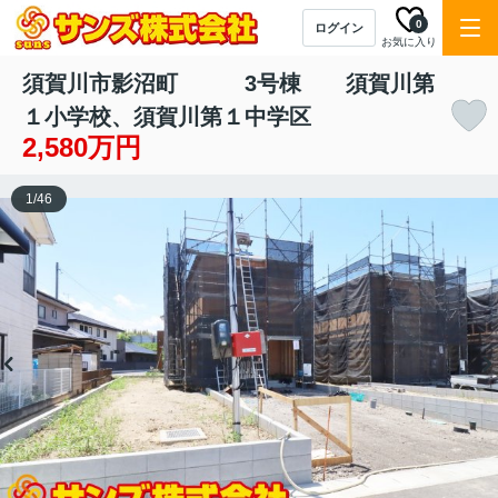
0
ログイン
お気に入り
須賀川市影沼町 3号棟 須賀川第
１小学校、須賀川第１中学区
2,580万円
1
/
46