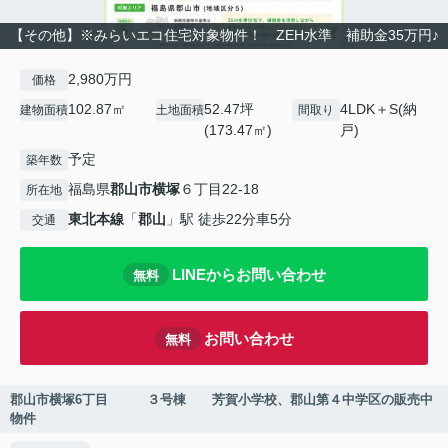
【その他】※みらいエコ住宅対象物件！ ZEH水準 補助金35万円♪
2,980万円
価格
102.87㎡
52.47坪
4LDK＋S(納
建物面積
土地面積
間取り
(173.47㎡)
戸)
予定
築年数
福島県
郡山市
横塚
６丁目22-18
所在地
東北本線
「
郡山
」駅 徒歩22分車5分
交通
LINEからお問い合わせ
無料
お問い合わせ
無料
郡山市横塚6丁目 ３号棟 芳賀小学校、郡山第４中学区の販売中
物件