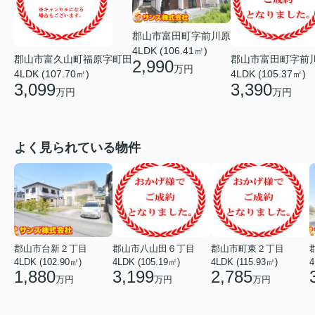
郡山市富田町字前川原
4LDK (106.41㎡)
郡山市富久山町福原字町田
郡山市富田町字前
2,990
万円
4LDK (107.70㎡)
4LDK (105.37㎡)
3,099
3,390
万円
万円
よく見られている物件
郡山市台新２丁目
郡山市八山田６丁目
郡山市町東２丁目
4LDK (102.90㎡)
4LDK (105.19㎡)
4LDK (115.93㎡)
4
1,880
3,199
2,785
万円
万円
万円