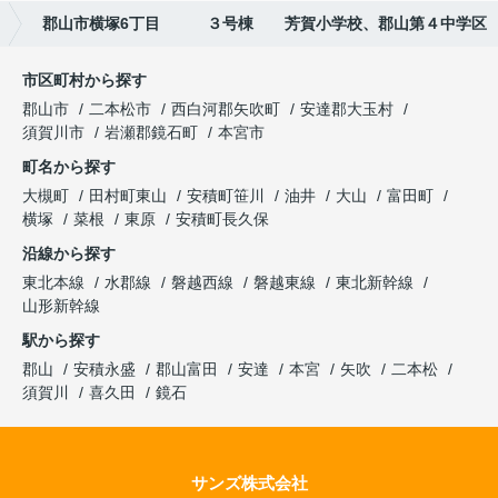
郡山市横塚6丁目 ３号棟 芳賀小学校、郡山第４中学区
市区町村から探す
郡山市
二本松市
西白河郡矢吹町
安達郡大玉村
須賀川市
岩瀬郡鏡石町
本宮市
町名から探す
大槻町
田村町東山
安積町笹川
油井
大山
富田町
横塚
菜根
東原
安積町長久保
沿線から探す
東北本線
水郡線
磐越西線
磐越東線
東北新幹線
山形新幹線
駅から探す
郡山
安積永盛
郡山富田
安達
本宮
矢吹
二本松
須賀川
喜久田
鏡石
サンズ株式会社