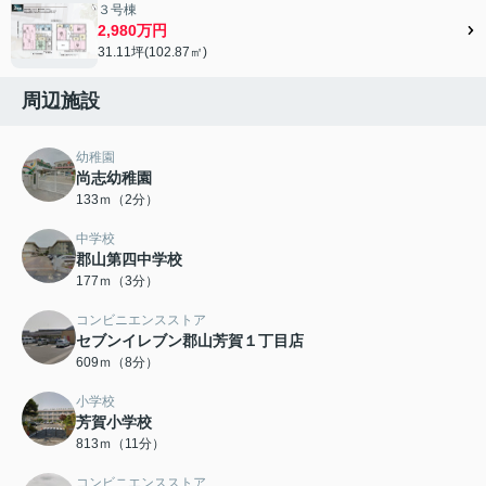
３号棟
2,980万円
31.11坪(102.87㎡)
周辺施設
幼稚園
尚志幼稚園
133ｍ（2分）
中学校
郡山第四中学校
177ｍ（3分）
コンビニエンスストア
セブンイレブン郡山芳賀１丁目店
609ｍ（8分）
小学校
芳賀小学校
813ｍ（11分）
コンビニエンスストア