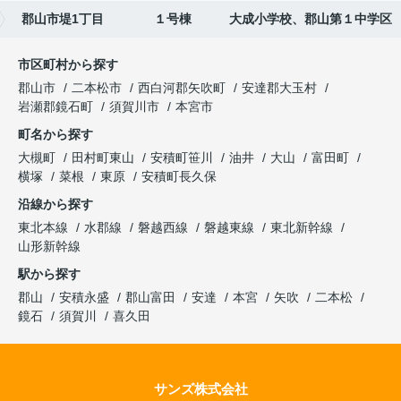
郡山市堤1丁目 １号棟 大成小学校、郡山第１中学区
市区町村から探す
郡山市
二本松市
西白河郡矢吹町
安達郡大玉村
岩瀬郡鏡石町
須賀川市
本宮市
町名から探す
大槻町
田村町東山
安積町笹川
油井
大山
富田町
横塚
菜根
東原
安積町長久保
沿線から探す
東北本線
水郡線
磐越西線
磐越東線
東北新幹線
山形新幹線
駅から探す
郡山
安積永盛
郡山富田
安達
本宮
矢吹
二本松
鏡石
須賀川
喜久田
サンズ株式会社