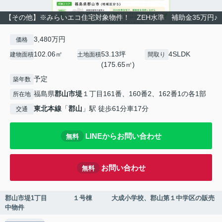
【その他】※みらいエコ住宅対象物件！ ZEH水準 補助金35万円♪
3,480万円
価格
102.06㎡
53.13坪
4SLDK
建物面積
土地面積
間取り
(175.65㎡)
予定
築年数
福島県
郡山市
堤
１丁目161番、160番2、162番1の各1部
所在地
東北本線
「
郡山
」駅 徒歩61分車17分
交通
LINEからお問い合わせ
無料
お問い合わせ
無料
郡山市堤1丁目 １号棟 大成小学校、郡山第１中学区の販売
中物件