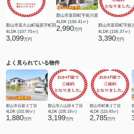
郡山市富田町字前川原
4LDK (106.41㎡)
郡山市富久山町福原字町田
郡山市富田町字前
2,990
万円
4LDK (107.70㎡)
4LDK (105.37㎡)
3,099
3,390
万円
万円
よく見られている物件
郡山市台新２丁目
郡山市八山田６丁目
郡山市町東２丁目
4LDK (102.90㎡)
4LDK (105.19㎡)
4LDK (115.93㎡)
4
1,880
3,199
2,785
万円
万円
万円