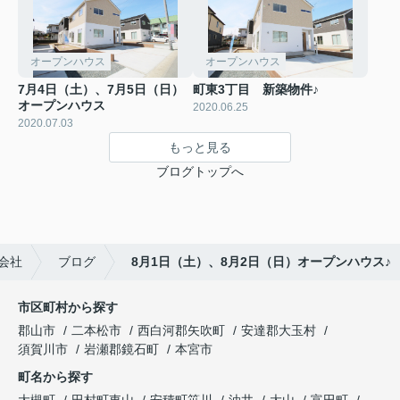
オープンハウス
オープンハウス
7月4日（土）、7月5日（日）
町東3丁目 新築物件♪
オープンハウス
2020.06.25
2020.07.03
もっと見る
ブログトップへ
会社
ブログ
8月1日（土）、8月2日（日）オープンハウス♪
市区町村から探す
郡山市
二本松市
西白河郡矢吹町
安達郡大玉村
須賀川市
岩瀬郡鏡石町
本宮市
町名から探す
大槻町
田村町東山
安積町笹川
油井
大山
富田町