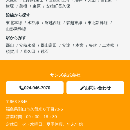
横塚
菜根
東原
安積町長久保
沿線から探す
東北本線
水郡線
磐越西線
磐越東線
東北新幹線
山形新幹線
駅から探す
郡山
安積永盛
郡山富田
安達
本宮
矢吹
二本松
須賀川
喜久田
鏡石
サンズ株式会社
024-946-7070
お問い合わせ
〒963-8846
福島県郡山市久留米６丁目73-5
営業時間：
09：30～18：30
定休日：
火・水曜日、夏季休暇、年末年始