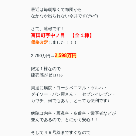
最近は毎朝寒くて
布団から
なかなか出られない今井です(;^ω^)
さて、速報です！
富田町字中ノ目 【全１棟】
価格改定
しました！！！
2,598万円
2,790万円→
限定１棟なので
建売感がゼロ♪♪♪
周辺に病院・ヨークベニマル・ツルハ・
ダイソー・パン屋さん・ セブンイレブン・
カワチ、
何でもあり、とっても便利です♪
病院は内科・耳鼻科・皮膚科・歯医者などが
並んであるので、とにかく安心！！
そして４９号線まですぐなので