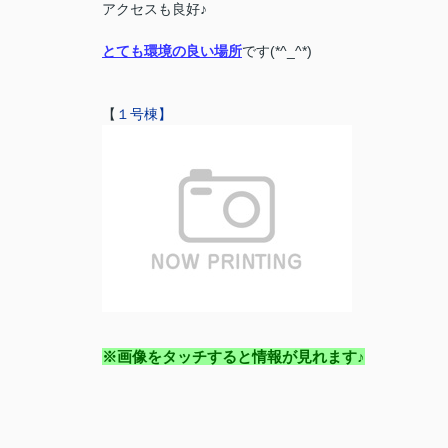
アクセスも良好♪
とても環境の良い場所
です(*^_^*)
【
１号棟】
※画像をタッチすると情報が見れます♪