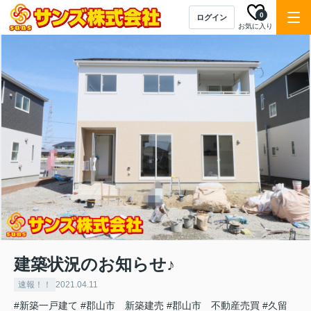
0
ログイン
お気に入り
建築状況のお知らせ♪
速報！！
2021.04.11
#新築一戸建て
#郡山市 新築建売
#郡山市 不動産売買
#久留