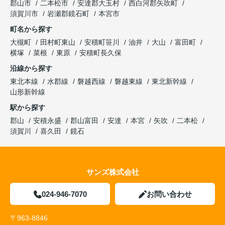
郡山市
二本松市
安達郡大玉村
西白河郡矢吹町
須賀川市
岩瀬郡鏡石町
本宮市
町名から探す
大槻町
田村町東山
安積町笹川
油井
大山
富田町
横塚
菜根
東原
安積町長久保
沿線から探す
東北本線
水郡線
磐越西線
磐越東線
東北新幹線
山形新幹線
駅から探す
郡山
安積永盛
郡山富田
安達
本宮
矢吹
二本松
須賀川
喜久田
鏡石
サンズ株式会社
024-946-7070
お問い合わせ
〒963-8846