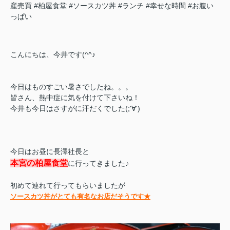
産売買
#柏屋食堂
#ソースカツ丼
#ランチ
#幸せな時間
#お腹い
っぱい
こんにちは、今井です(^^♪
今日はものすごい暑さでしたね。。。
皆さん、熱中症に気を付けて下さいね！
今井も今日はさすがに汗だくでした(;'∀')
今日はお昼に長澤社長と
本宮の柏屋食堂
に行ってきました♪
初めて連れて行ってもらいましたが
ソースカツ丼がとても有名なお店だそうです★