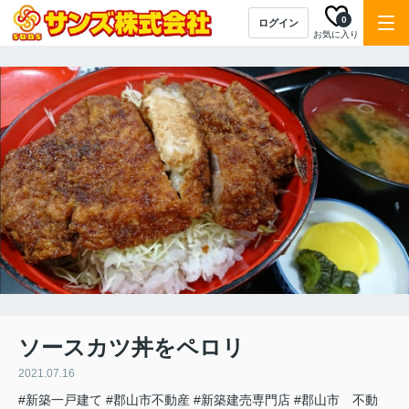
0
ログイン
お気に入り
ソースカツ丼をペロリ
2021.07.16
#新築一戸建て
#郡山市不動産
#新築建売専門店
#郡山市 不動