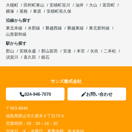
大槻町
田村町東山
安積町笹川
油井
大山
富田町
横塚
菜根
東原
安積町長久保
沿線から探す
東北本線
水郡線
磐越西線
磐越東線
東北新幹線
山形新幹線
駅から探す
郡山
安積永盛
郡山富田
安達
本宮
矢吹
二本松
須賀川
喜久田
鏡石
サンズ株式会社
024-946-7070
お問い合わせ
〒963-8846
福島県郡山市久留米６丁目73-5
営業時間：
09：30～18：30
定休日：
火・水曜日、夏季休暇、年末年始