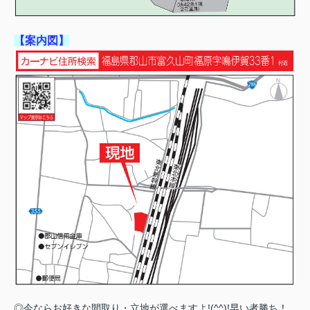
【案内図】
◎今ならお好きな間取り・立地が選べますよ!(^^)!早い者勝ち！