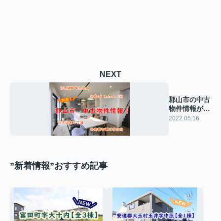
NEXT
郡山市の中古
物件情報が
続々と・‥登
2022.05.16
場！
”新着情報”おすすめ記事