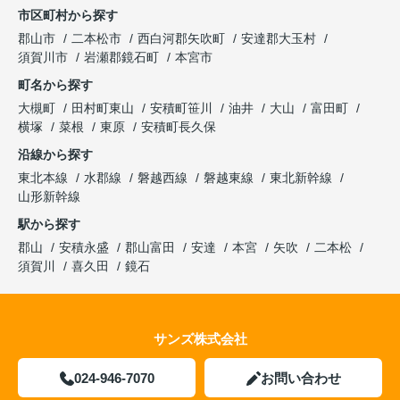
市区町村から探す
郡山市
二本松市
西白河郡矢吹町
安達郡大玉村
須賀川市
岩瀬郡鏡石町
本宮市
町名から探す
大槻町
田村町東山
安積町笹川
油井
大山
富田町
横塚
菜根
東原
安積町長久保
沿線から探す
東北本線
水郡線
磐越西線
磐越東線
東北新幹線
山形新幹線
駅から探す
郡山
安積永盛
郡山富田
安達
本宮
矢吹
二本松
須賀川
喜久田
鏡石
サンズ株式会社
024-946-7070
お問い合わせ