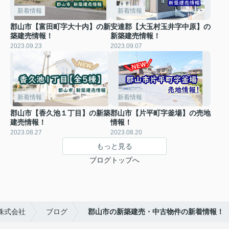
新着情報
新着情報
郡山市【富田町字大十内】の新
安達郡【大玉村玉井字中原】の
築建売情報！
新築建売情報！
2023.09.23
2023.09.07
新着情報
新着情報
郡山市【香久池１丁目】の新築
郡山市【片平町字釜場】の売地
建売情報！
情報！
2023.08.27
2023.08.20
もっと見る
ブログトップへ
株式会社
ブログ
郡山市の新築建売・中古物件の新着情報！