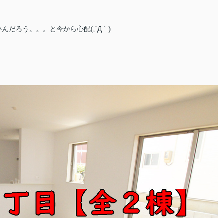
だろう。。。と今から心配(;´Д｀)
！