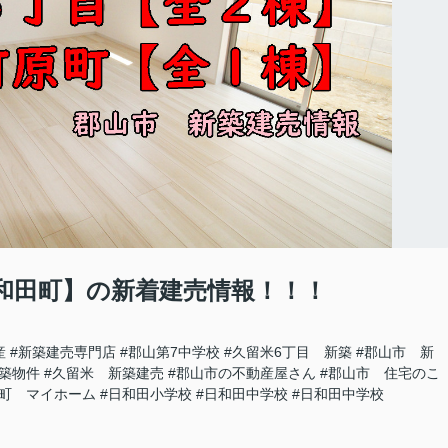
和田町】の新着建売情報！！！
産
#新築建売専門店
#郡山第7中学校
#久留米6丁目 新築
#郡山市 新
築物件
#久留米 新築建売
#郡山市の不動産屋さん
#郡山市 住宅のこ
田町 マイホーム
#日和田小学校
#日和田中学校
#日和田中学校