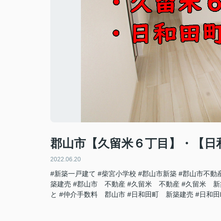
郡山市【久留米６丁目】・【日
2022.06.20
#新築一戸建て
#柴宮小学校
#郡山市新築
#郡山市不動
築建売
#郡山市 不動産
#久留米 不動産
#久留米 新
と
#仲介手数料 郡山市
#日和田町 新築建売
#日和