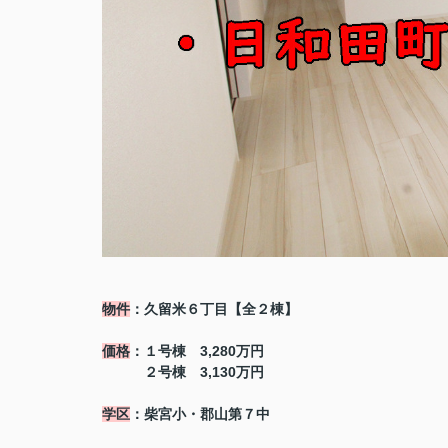
物件
：久留米６丁目【全２棟】
価格
：１号棟 3,280万円
２号棟 3,130万円
学区
：柴宮小・郡山第７中