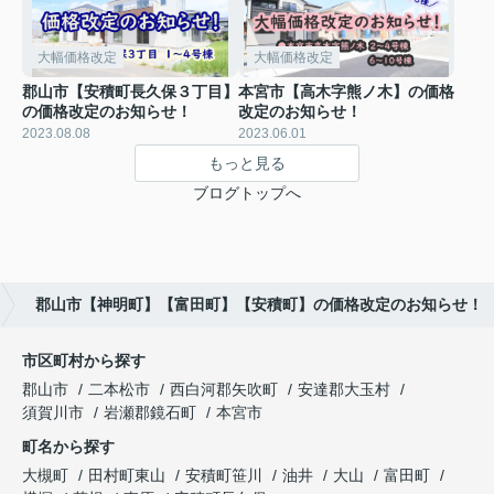
大幅価格改定
大幅価格改定
郡山市【安積町長久保３丁目】
本宮市【高木字熊ノ木】の価格
の価格改定のお知らせ！
改定のお知らせ！
2023.08.08
2023.06.01
もっと見る
ブログトップへ
郡山市【神明町】【富田町】【安積町】の価格改定のお知らせ！
市区町村から探す
郡山市
二本松市
西白河郡矢吹町
安達郡大玉村
須賀川市
岩瀬郡鏡石町
本宮市
町名から探す
大槻町
田村町東山
安積町笹川
油井
大山
富田町