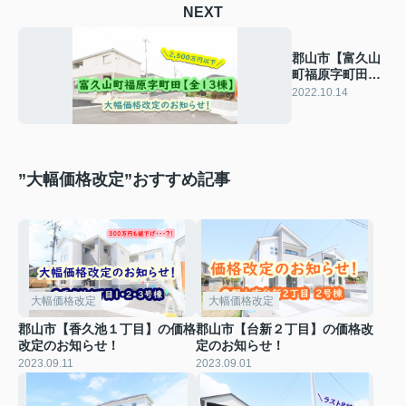
NEXT
郡山市【富久山
町福原字町田】
の価格改定のお
2022.10.14
知らせ！
”大幅価格改定”おすすめ記事
大幅価格改定
大幅価格改定
郡山市【香久池１丁目】の価格
郡山市【台新２丁目】の価格改
改定のお知らせ！
定のお知らせ！
2023.09.11
2023.09.01