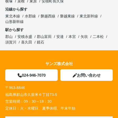
横塚
菜根
東原
安積町長久保
沿線から探す
東北本線
水郡線
磐越西線
磐越東線
東北新幹線
山形新幹線
駅から探す
郡山
安積永盛
郡山富田
安達
本宮
矢吹
二本松
須賀川
喜久田
鏡石
サンズ株式会社
024-946-7070
お問い合わせ
〒963-8846
福島県郡山市久留米６丁目73-5
営業時間：
09：30～18：30
定休日：
火・水曜日、夏季休暇、年末年始