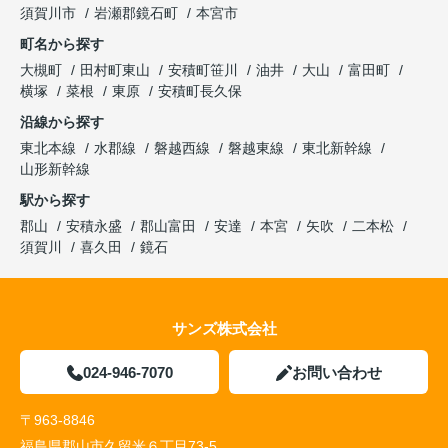
須賀川市
岩瀬郡鏡石町
本宮市
町名から探す
大槻町
田村町東山
安積町笹川
油井
大山
富田町
横塚
菜根
東原
安積町長久保
沿線から探す
東北本線
水郡線
磐越西線
磐越東線
東北新幹線
山形新幹線
駅から探す
郡山
安積永盛
郡山富田
安達
本宮
矢吹
二本松
須賀川
喜久田
鏡石
サンズ株式会社
024-946-7070
お問い合わせ
〒963-8846
福島県郡山市久留米６丁目73-5