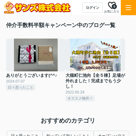
0
ログイン
お気に入り
仲介手数料半額キャンペーン中のブログ一覧
ありがとうございます(^^♪
大槻町仁池向【全５棟】足場が
外れました！完成までもう少
2024.07.07
し！
日々思ったこと
2022.05.29
オススメ物件！
おすすめのカテゴリ
日々思ったこと
知っていて欲しいこと！
オープンハウス