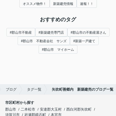
オススメ物件！
新築建売情報
速報！！
おすすめのタグ
#郡山市不動産
#新築建売専門店
#郡山市の不動産屋さん
#郡山市 不動産会社 サンズ
#新築一戸建て
#郡山市 マイホーム
ブログ
タグ一覧
矢吹町善郷内 新築建売のブログ一覧
市区町村から探す
郡山市
二本松市
安達郡大玉村
西白河郡矢吹町
須賀川市
岩瀬郡鏡石町
本宮市