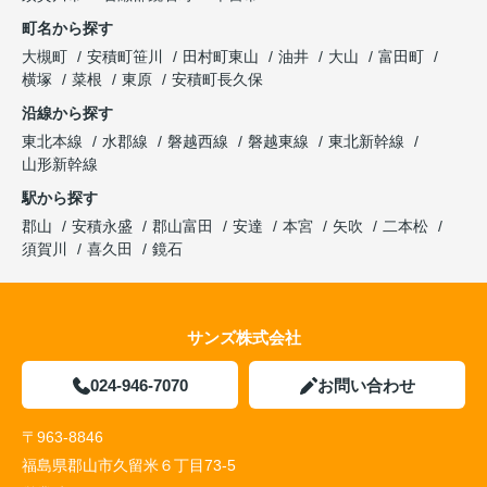
町名から探す
大槻町
安積町笹川
田村町東山
油井
大山
富田町
横塚
菜根
東原
安積町長久保
沿線から探す
東北本線
水郡線
磐越西線
磐越東線
東北新幹線
山形新幹線
駅から探す
郡山
安積永盛
郡山富田
安達
本宮
矢吹
二本松
須賀川
喜久田
鏡石
サンズ株式会社
024-946-7070
お問い合わせ
〒963-8846
福島県郡山市久留米６丁目73-5