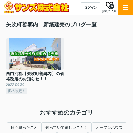
0
ログイン
お気に入り
矢吹町善郷内 新築建売のブログ一覧
西白河郡【矢吹町善郷内】の価
格改定のお知らせ！！
2022.09.30
価格改定！
おすすめのカテゴリ
日々思ったこと
知っていて欲しいこと！
オープンハウス