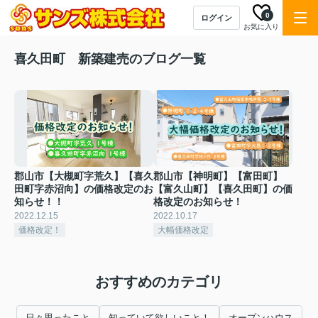
0
ログイン
お気に入り
喜久田町 新築建売のブログ一覧
郡山市【大槻町字荒久】【喜久
郡山市【神明町】【富田町】
田町字赤沼向】の価格改定のお
【富久山町】【喜久田町】の価
知らせ！！
格改定のお知らせ！
2022.12.15
2022.10.17
価格改定！
大幅価格改定
おすすめのカテゴリ
日々思ったこと
知っていて欲しいこと！
オープンハウス