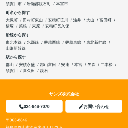
須賀川市
岩瀬郡鏡石町
本宮市
町名から探す
大槻町
田村町東山
安積町笹川
油井
大山
富田町
横塚
菜根
東原
安積町長久保
沿線から探す
東北本線
水郡線
磐越西線
磐越東線
東北新幹線
山形新幹線
駅から探す
郡山
安積永盛
郡山富田
安達
本宮
矢吹
二本松
須賀川
喜久田
鏡石
サンズ株式会社
024-946-7070
お問い合わせ
〒963-8846
福島県郡山市久留米６丁目73-5