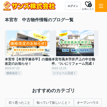
0
ログイン
お気に入り
本宮市 中古物件情報のブログ一覧
本宮市【本宮字兼谷平】の価格
本宮市高木字井戸上の中古物
改定のお知らせ！
件、ついにリフォーム完成！
2023.07.23
2022.12.23
価格改定！
リフォーム完成！
おすすめのカテゴリ
日々思ったこと
知っていて欲しいこと！
オープンハウス