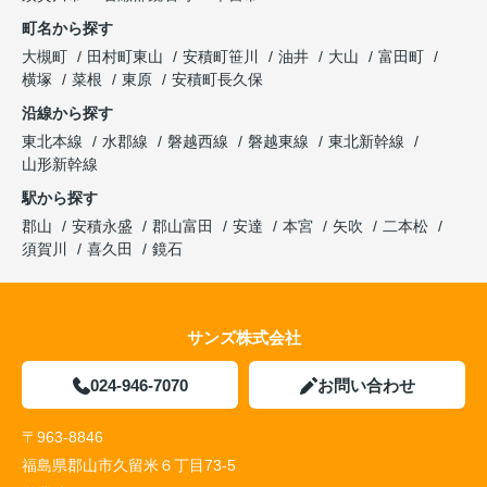
町名から探す
大槻町
田村町東山
安積町笹川
油井
大山
富田町
横塚
菜根
東原
安積町長久保
沿線から探す
東北本線
水郡線
磐越西線
磐越東線
東北新幹線
山形新幹線
駅から探す
郡山
安積永盛
郡山富田
安達
本宮
矢吹
二本松
須賀川
喜久田
鏡石
サンズ株式会社
024-946-7070
お問い合わせ
〒963-8846
福島県郡山市久留米６丁目73-5