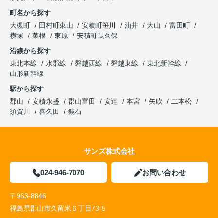
町名から探す
大槻町
田村町東山
安積町笹川
油井
大山
富田町
横塚
菜根
東原
安積町長久保
沿線から探す
東北本線
水郡線
磐越西線
磐越東線
東北新幹線
山形新幹線
駅から探す
郡山
安積永盛
郡山富田
安達
本宮
矢吹
二本松
須賀川
喜久田
鏡石
サンズ株式会社
024-946-7070
お問い合わせ
〒963-8846
福島県郡山市久留米６丁目73-5