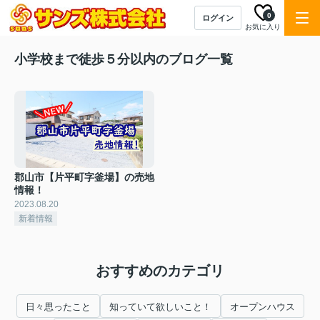
0
ログイン
お気に入り
小学校まで徒歩５分以内のブログ一覧
郡山市【片平町字釜場】の売地
情報！
2023.08.20
新着情報
おすすめのカテゴリ
日々思ったこと
知っていて欲しいこと！
オープンハウス