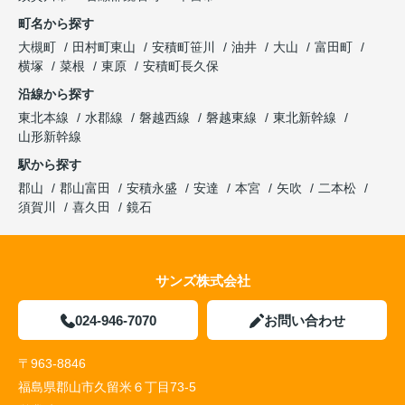
町名から探す
大槻町
田村町東山
安積町笹川
油井
大山
富田町
横塚
菜根
東原
安積町長久保
沿線から探す
東北本線
水郡線
磐越西線
磐越東線
東北新幹線
山形新幹線
駅から探す
郡山
郡山富田
安積永盛
安達
本宮
矢吹
二本松
須賀川
喜久田
鏡石
サンズ株式会社
024-946-7070
お問い合わせ
〒963-8846
福島県郡山市久留米６丁目73-5