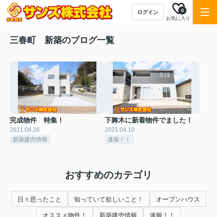
0
ログイン
お気に入り
三春町 新築のブログ一覧
完成物件 特集！
下舞木に新着物件でました！
2021.04.26
2021.04.10
新築建売情報
速報！！
おすすめのカテゴリ
日々思ったこと
知っていて欲しいこと！
オープンハウス
オススメ物件！
新築建売情報
速報！！