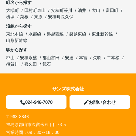
町名から探す
大槻町
田村町東山
安積町笹川
油井
大山
富田町
横塚
菜根
東原
安積町長久保
沿線から探す
東北本線
水郡線
磐越西線
磐越東線
東北新幹線
山形新幹線
駅から探す
郡山
安積永盛
郡山富田
安達
本宮
矢吹
二本松
須賀川
喜久田
鏡石
サンズ株式会社
024-946-7070
お問い合わせ
〒963-8846
福島県郡山市久留米６丁目73-5
営業時間：
09：30～18：30