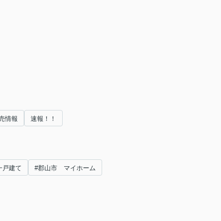
売情報
速報！！
一戸建て
#郡山市 マイホーム