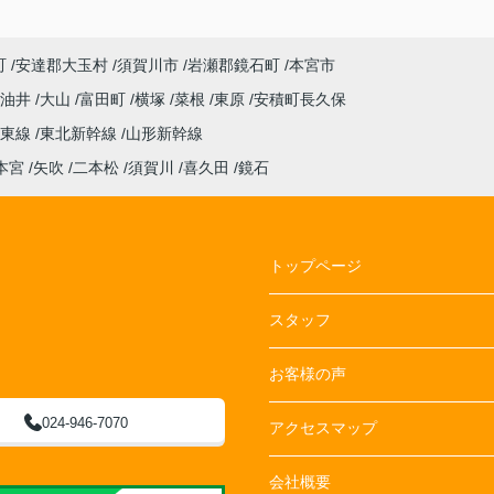
町
安達郡大玉村
須賀川市
岩瀬郡鏡石町
本宮市
油井
大山
富田町
横塚
菜根
東原
安積町長久保
越東線
東北新幹線
山形新幹線
本宮
矢吹
二本松
須賀川
喜久田
鏡石
トップページ
スタッフ
お客様の声
024-946-7070
アクセスマップ
会社概要