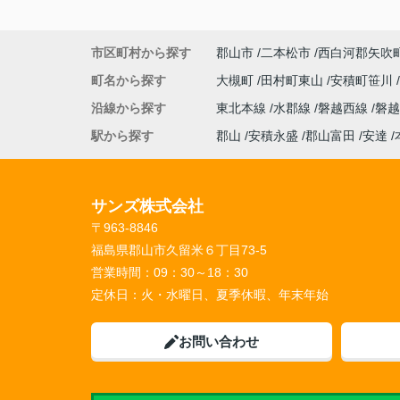
市区町村から探す
郡山市
二本松市
西白河郡矢吹
町名から探す
大槻町
田村町東山
安積町笹川
沿線から探す
東北本線
水郡線
磐越西線
磐
駅から探す
郡山
安積永盛
郡山富田
安達
サンズ株式会社
〒963-8846
福島県郡山市久留米６丁目73-5
営業時間：
09：30～18：30
定休日：
火・水曜日、夏季休暇、年末年始
お問い合わせ