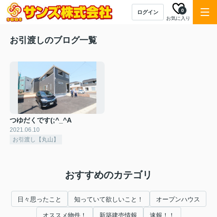
0
ログイン
お気に入り
お引渡しのブログ一覧
つゆだくです(;^_^A
2021.06.10
お引渡し【丸山】
おすすめのカテゴリ
日々思ったこと
知っていて欲しいこと！
オープンハウス
オススメ物件！
新築建売情報
速報！！