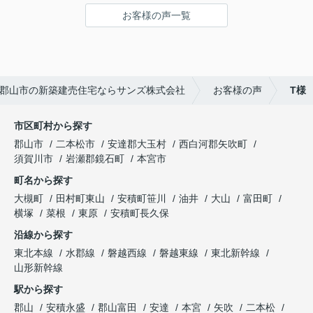
くデメリットも教えてくれたのが信頼出来たひとつ
お客様の声一覧
の要因でした。建売物件で100％自分たちの要望が
叶うところは、ほんとに少ないと思うので、デメリ
ットを教えていただけたおかげで、より後悔のない
買い方ができたと思います！
・サンズ（株）さんに対してはないですが、購入し
郡山市の新築建売住宅ならサンズ株式会社
お客様の声
T様
た物件の会社さんの方での不手際が多く残念でし
た。
市区町村から探す
郡山市
二本松市
安達郡大玉村
西白河郡矢吹町
須賀川市
岩瀬郡鏡石町
本宮市
町名から探す
大槻町
田村町東山
安積町笹川
油井
大山
富田町
横塚
菜根
東原
安積町長久保
沿線から探す
東北本線
水郡線
磐越西線
磐越東線
東北新幹線
山形新幹線
駅から探す
郡山
安積永盛
郡山富田
安達
本宮
矢吹
二本松