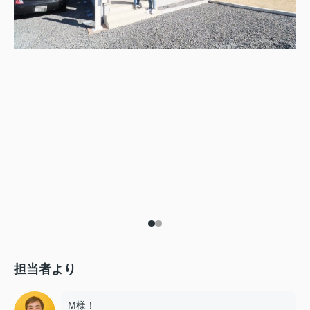
担当者より
M様！