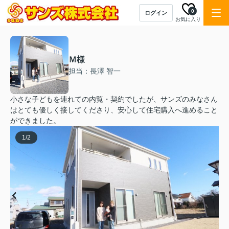
0
ログイン
お気に入り
Ｍ様
担当：長澤 智一
小さな子どもを連れての内覧・契約でしたが、サンズのみなさん
はとても優しく接してくださり、安心して住宅購入へ進めること
ができました。
1
/
2