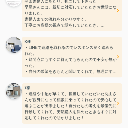
今回家購入にあたり、担当して下さった
早尾さんには、親切に対応していただきお世話にな
りました。
家購入までの流れを分かりやすく、
丁寧にお客様の視点で話をしていただき、
また、早尾さんとは、話しやすく人柄がとても良か
ったです。
K様
人生で一番大きな買い物ですので、色々と悩んだり
・LINEで連絡を取れるのでレスポンス良く進めら
していましたが、早尾さんからのアドバイス等があ
れた。
り、とても安心して購入することができました。
・疑問点にもすぐに答えてもらえたので不安が無か
これから先も、いろいろと分からないことがあるか
った。
もしれませんが、今後ともよろしくお願い致しま
・自分の希望をきちんと聞いてくれて、無理にすす
す。
めたり、
買わせようとして来ないので自分のペースで決め
T様
る事が出来た。
・連絡や手配が早くて、担当していただいた丸山さ
・良い条件の金融機関を紹介してもらえて、
んが親身になって相談に乗ってくれたので安心して
納得の内容でローンを組む事が出来た。
選ぶことが出来ました！自分たちの考えを最優先に
行動してくれて、突然購入を決めたときもすぐに対
応してくれたので助かりました！
・内見中も各施工会社の違いや、メリットだけでな