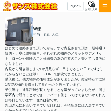
0
ログイン
お気に入り
W様
担当：丸山 大仁
はじめて連絡させて頂いてから、すぐ内覧させて頂き、期待通り
親切・丁寧に説明頂き、それぞれの物件のメリットやデメリッ
ト、ローンや保険のこと修繕費の為の貯蓄のこと等とても参考に
なりました。
内覧から引き渡しまで1か月足らず…目まぐるしい日々ですが、
わからないことは即TEL・LINEで解決できました。
購入後に、他の物件の価格改定がありましたが、改定待たずに第
1希望の物件を購入して良かったと思っています。
子供達は、通学距離が長くなることを嫌がっていましたが、同じ
学区内で通うことができ、アパート住まいではできないかくれん
ぼ毎日しています…住めば都です。
丸山さんにお会いできていなければ、今頃新居には入居できてい
なかったのではないかと思います。