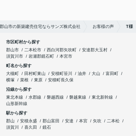
叶うところは、ほんとに少ないと思うので、デメリ
ットを教えていただけたおかげで、より後悔のない
買い方ができたと思います！
・サンズ（株）さんに対してはないですが、購入し
郡山市の新築建売住宅ならサンズ株式会社
お客様の声
T様
た物件の会社さんの方での不手際が多く残念でし
た。
市区町村から探す
郡山市
二本松市
西白河郡矢吹町
安達郡大玉村
須賀川市
岩瀬郡鏡石町
本宮市
町名から探す
大槻町
田村町東山
安積町笹川
油井
大山
富田町
横塚
菜根
東原
安積町長久保
沿線から探す
東北本線
水郡線
磐越西線
磐越東線
東北新幹線
山形新幹線
駅から探す
郡山
安積永盛
郡山富田
安達
本宮
矢吹
二本松
須賀川
喜久田
鏡石