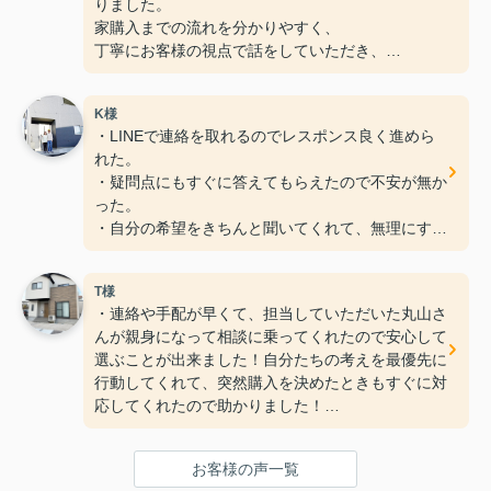
りました。
家購入までの流れを分かりやすく、
丁寧にお客様の視点で話をしていただき、
また、早尾さんとは、話しやすく人柄がとても良か
ったです。
K様
人生で一番大きな買い物ですので、色々と悩んだり
・LINEで連絡を取れるのでレスポンス良く進めら
していましたが、早尾さんからのアドバイス等があ
れた。
り、とても安心して購入することができました。
・疑問点にもすぐに答えてもらえたので不安が無か
これから先も、いろいろと分からないことがあるか
った。
もしれませんが、今後ともよろしくお願い致しま
・自分の希望をきちんと聞いてくれて、無理にすす
す。
めたり、
買わせようとして来ないので自分のペースで決め
T様
る事が出来た。
・連絡や手配が早くて、担当していただいた丸山さ
・良い条件の金融機関を紹介してもらえて、
んが親身になって相談に乗ってくれたので安心して
納得の内容でローンを組む事が出来た。
選ぶことが出来ました！自分たちの考えを最優先に
行動してくれて、突然購入を決めたときもすぐに対
応してくれたので助かりました！
・内見中も各施工会社の違いや、メリットだけでな
くデメリットも教えてくれたのが信頼出来たひとつ
お客様の声一覧
の要因でした。建売物件で100％自分たちの要望が