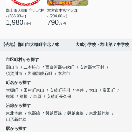
郡山市大槻町字北ノ林
本宮市本宮字大森
- (363.93㎡)
- (204.00㎡)
1,980
790
万円
万円
【売地】郡山市大槻町字北ノ林 大成小学校・郡山第７中学校
市区町村から探す
郡山市
二本松市
西白河郡矢吹町
安達郡大玉村
須賀川市
岩瀬郡鏡石町
本宮市
町名から探す
大槻町
田村町東山
安積町笹川
油井
大山
富田町
横塚
菜根
東原
安積町長久保
沿線から探す
東北本線
水郡線
磐越西線
磐越東線
東北新幹線
山形新幹線
駅から探す