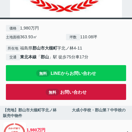
1,980万円
価格
363.93㎡
110.08坪
土地面積
坪数
福島県
郡山市
大槻町
字北ノ林4-11
所在地
東北本線
「
郡山
」駅 徒歩75分車17分
交通
LINEからお問い合わせ
無料
お問い合わせ
無料
【売地】郡山市大槻町字北ノ林 大成小学校・郡山第７中学校の
販売中物件
1,980万円