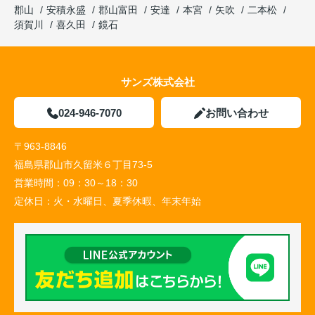
郡山
安積永盛
郡山富田
安達
本宮
矢吹
二本松
須賀川
喜久田
鏡石
サンズ株式会社
024-946-7070
お問い合わせ
〒963-8846
福島県郡山市久留米６丁目73-5
営業時間：
09：30～18：30
定休日：
火・水曜日、夏季休暇、年末年始