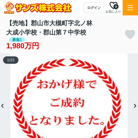
0
ログイン
お気に入り
【売地】郡山市大槻町字北ノ林
大成小学校・郡山第７中学校
募集1
1,980万円
1
/
15