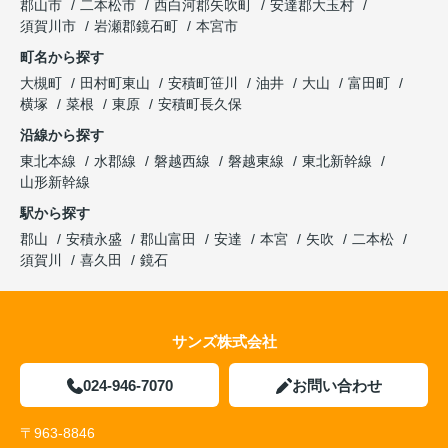
郡山市
二本松市
西白河郡矢吹町
安達郡大玉村
須賀川市
岩瀬郡鏡石町
本宮市
町名から探す
大槻町
田村町東山
安積町笹川
油井
大山
富田町
横塚
菜根
東原
安積町長久保
沿線から探す
東北本線
水郡線
磐越西線
磐越東線
東北新幹線
山形新幹線
駅から探す
郡山
安積永盛
郡山富田
安達
本宮
矢吹
二本松
須賀川
喜久田
鏡石
サンズ株式会社
024-946-7070
お問い合わせ
〒963-8846