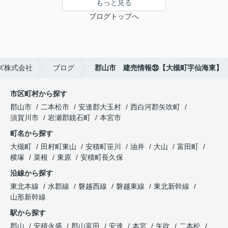
もっと見る
ブログトップへ
ズ株式会社
ブログ
郡山市 建売情報㉝【大槻町字仙海東】
市区町村から探す
郡山市
二本松市
安達郡大玉村
西白河郡矢吹町
須賀川市
岩瀬郡鏡石町
本宮市
町名から探す
大槻町
田村町東山
安積町笹川
油井
大山
富田町
横塚
菜根
東原
安積町長久保
沿線から探す
東北本線
水郡線
磐越西線
磐越東線
東北新幹線
山形新幹線
駅から探す
郡山
安積永盛
郡山富田
安達
本宮
矢吹
二本松