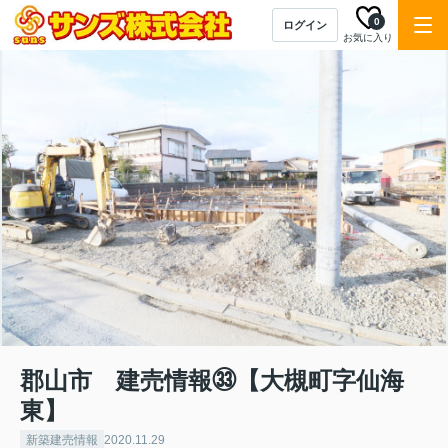
0
ログイン
お気に入り
郡山市 建売情報㉝【大槻町字仙海
東】
新築建売情報
2020.11.29