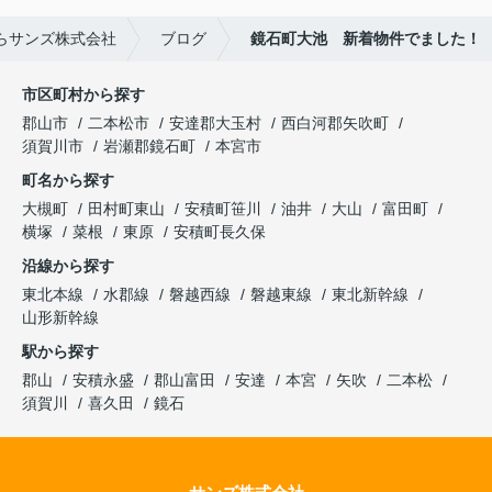
らサンズ株式会社
ブログ
鏡石町大池 新着物件でました！
市区町村から探す
郡山市
二本松市
安達郡大玉村
西白河郡矢吹町
須賀川市
岩瀬郡鏡石町
本宮市
町名から探す
大槻町
田村町東山
安積町笹川
油井
大山
富田町
横塚
菜根
東原
安積町長久保
沿線から探す
東北本線
水郡線
磐越西線
磐越東線
東北新幹線
山形新幹線
駅から探す
郡山
安積永盛
郡山富田
安達
本宮
矢吹
二本松
須賀川
喜久田
鏡石