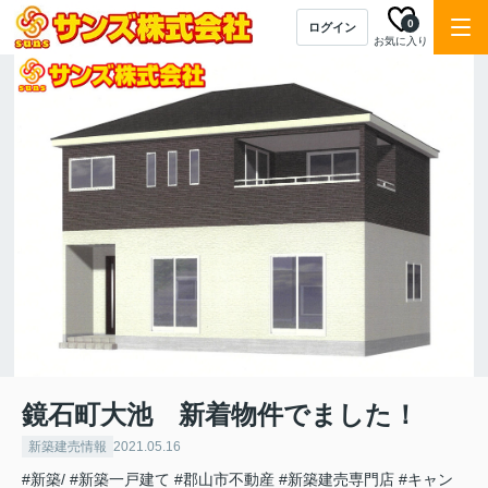
0
ログイン
お気に入り
鏡石町大池 新着物件でました！
新築建売情報
2021.05.16
#新築/
#新築一戸建て
#郡山市不動産
#新築建売専門店
#キャン