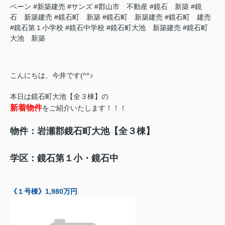
ペーン
#新築建売
#サンズ
#郡山市 不動産
#鏡石 新築
#鏡
石 新築建売
#鏡石町 新築
#鏡石町 新築建売
#鏡石町 建売
#鏡石第１小学校
#鏡石中学校
#鏡石町大池 新築建売
#鏡石町
大池 新築
こんにちは、今井です(^^♪
本日は鏡石町大池【全３棟】の
新着物件
をご紹介いたします！！！
物件：岩瀬郡鏡石町大池【全３棟】
学区：鏡石第１小・鏡石中
《１号棟》1,980万円