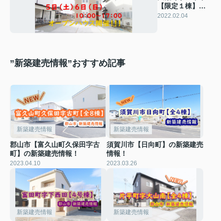
【限定１棟】オ
ープンハウス開
2022.02.04
催します！
”新築建売情報”おすすめ記事
新築建売情報
新築建売情報
郡山市【富久山町久保田字古
須賀川市【日向町】の新築建売
町】の新築建売情報！
情報！
2023.04.10
2023.03.26
新築建売情報
新築建売情報