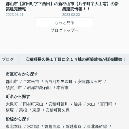
郡山市【富田町字下西田】の新
郡山市【片平町字大山南】の新
築建売情報！
築建売情報！！
2023.03.21
2023.02.23
もっと見る
ブログトップへ
ブログ
安積町長久保１丁目に全１４棟の新築建売が販売開始！
市区町村から探す
郡山市
二本松市
西白河郡矢吹町
安達郡大玉村
須賀川市
岩瀬郡鏡石町
本宮市
町名から探す
大槻町
田村町東山
安積町笹川
油井
大山
富田町
横塚
菜根
東原
安積町長久保
沿線から探す
東北本線
水郡線
磐越西線
磐越東線
東北新幹線