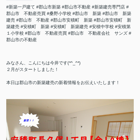
#新築一戸建て
#郡山市新築
#郡山市不動産
#新築建売専門店
#
郡山市 不動産売買
#桑野小学校
#郡山市 新築
#郡山市 新築
建売
#郡山市 不動産
#郡山市安積町 新築
#郡山市安積町 新
築建売
#安積町 新築
#安積町 新築建売
#安積中学校
#安積第
１小学校
#郡山市 不動産売買
#郡山市 不動産会社 サンズ
#
郡山市の不動産
みなさん、こんにちは今井です(*^_^*)
２月がスタートしました！
本日は郡山市の新築建売の新着情報をお伝えいたします！