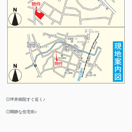
◎坪井病院すぐ近く♪
◎閑静な住宅街♪