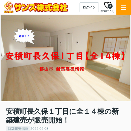
0
ログイン
お気に入り
安積町長久保１丁目に全１４棟の新
築建売が販売開始！
新築建売情報
2022.02.03