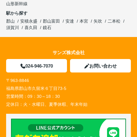
山形新幹線
駅から探す
郡山
安積永盛
郡山富田
安達
本宮
矢吹
二本松
須賀川
喜久田
鏡石
サンズ株式会社
024-946-7070
お問い合わせ
〒963-8846
福島県郡山市久留米６丁目73-5
営業時間：
09：30～18：30
定休日：
火・水曜日、夏季休暇、年末年始