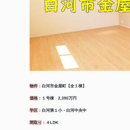
物件
：白河市金屋町【全１棟】
価格
：１号棟 2,390万円
学区
：白河第１小・白河中央中
間取り
：４LDK