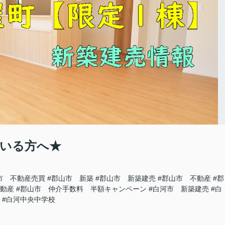
いる方へ★
市 不動産売買
#郡山市 新築
#郡山市 新築建売
#郡山市 不動産
#郡
不動産
#郡山市 仲介手数料 半額キャンペーン
#白河市 新築建売
#白
#白河中央中学校