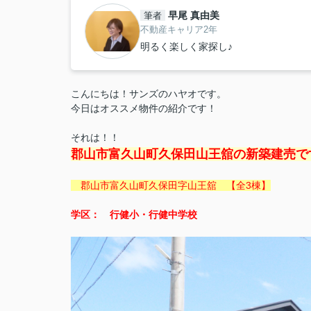
早尾 真由美
筆者
不動産キャリア2年
明るく楽しく家探し♪
こんにちは！サンズのハヤオです。
今日はオススメ物件の紹介です！
それは！！
郡山市富久山町久保田山王舘の新築建売で
郡山市富久山町久保田字山王舘 【全3棟】
学区： 行健小・行健中学校