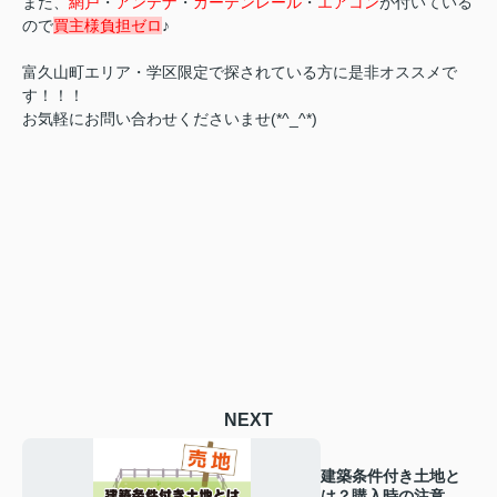
また、
網戸
・
アンテナ
・
カーテンレール
・
エアコン
が付いている
ので
買主様負担ゼロ
♪
富久山町エリア・学区限定で探されている方に是非オススメで
す！！！
お気軽にお問い合わせくださいませ(*^_^*)
NEXT
建築条件付き土地と
は？購入時の注意点