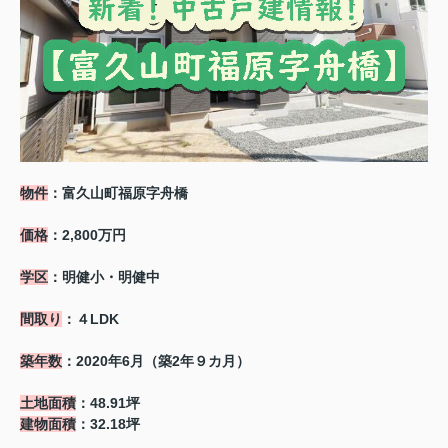
物件
：富久山町福原字舟橋
価格
：2,800万円
学区
：明健小・明健中
間取り
：４LDK
築年数
：2020年6月（築2年９カ月）
土地面積
：48.91坪
建物面積
：32.18坪