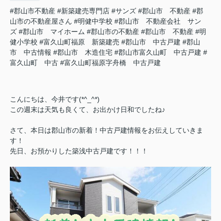
#郡山市不動産
#新築建売専門店
#サンズ
#郡山市 不動産
#郡
山市の不動産屋さん
#明健中学校
#郡山市 不動産会社 サン
ズ
#郡山市 マイホーム
#郡山市の不動産
#郡山市 不動産
#明
健小学校
#富久山町福原 新築建売
#郡山市 中古戸建
#郡山
市 中古情報
#郡山市 木造住宅
#郡山市富久山町 中古戸建
#
富久山町 中古
#富久山町福原字舟橋 中古戸建
こんにちは、今井です(*^_^*)
この週末は天気も良くて、お出かけ日和でしたね♪
さて、本日は郡山市の新着！中古戸建情報をお伝えしていきま
す！
先日、お預かりした築浅中古戸建です！！！