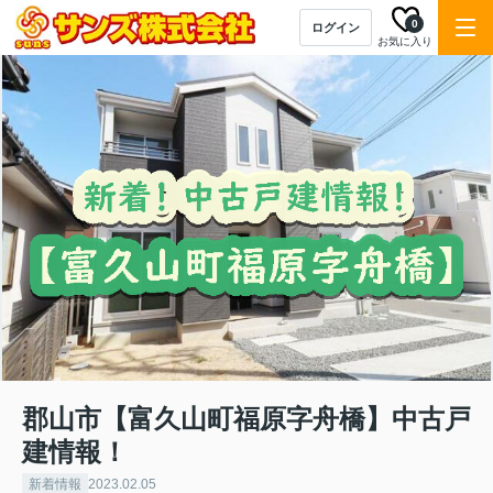
0
ログイン
お気に入り
郡山市【富久山町福原字舟橋】中古戸
建情報！
新着情報
2023.02.05