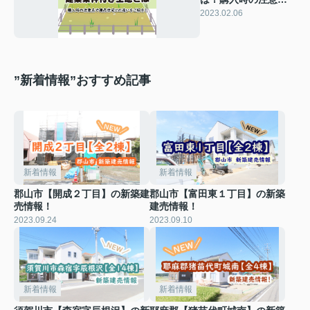
や建売住宅との違い
2023.02.06
をご紹介！
”新着情報”おすすめ記事
新着情報
新着情報
郡山市【開成２丁目】の新築建
郡山市【富田東１丁目】の新築
売情報！
建売情報！
2023.09.24
2023.09.10
新着情報
新着情報