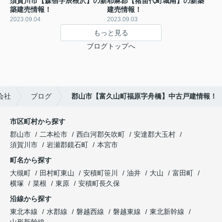
須賀川市【森宿字辰根沢】の新
耶麻郡【猪苗代町城南】の新築
築建売情報！
建売情報！
2023.09.04
2023.09.03
もっと見る
ブログトップへ
会社
ブログ
郡山市【富久山町福原字舟橋】中古戸建情報！
市区町村から探す
郡山市
二本松市
西白河郡矢吹町
安達郡大玉村
須賀川市
岩瀬郡鏡石町
本宮市
町名から探す
大槻町
田村町東山
安積町笹川
油井
大山
富田町
横塚
菜根
東原
安積町長久保
沿線から探す
東北本線
水郡線
磐越西線
磐越東線
東北新幹線
山形新幹線