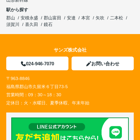
駅から探す
郡山
安積永盛
郡山富田
安達
本宮
矢吹
二本松
須賀川
喜久田
鏡石
サンズ株式会社
024-946-7070
お問い合わせ
〒963-8846
福島県郡山市久留米６丁目73-5
営業時間：
09：30～18：30
定休日：
火・水曜日、夏季休暇、年末年始