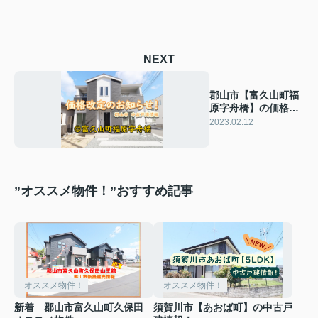
NEXT
郡山市【富久山町福
原字舟橋】の価格改
定のお知らせ！
2023.02.12
”オススメ物件！”おすすめ記事
オススメ物件！
オススメ物件！
新着 郡山市富久山町久保田
須賀川市【あおば町】の中古戸