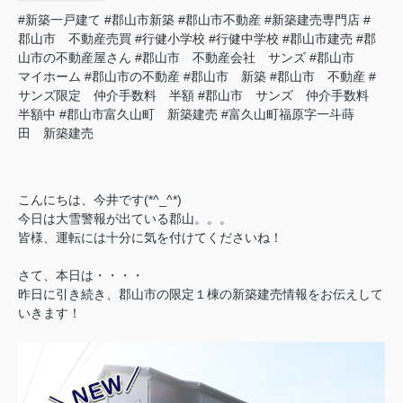
#新築一戸建て
#郡山市新築
#郡山市不動産
#新築建売専門店
#
郡山市 不動産売買
#行健小学校
#行健中学校
#郡山市建売
#郡
山市の不動産屋さん
#郡山市 不動産会社 サンズ
#郡山市
マイホーム
#郡山市の不動産
#郡山市 新築
#郡山市 不動産
#
サンズ限定 仲介手数料 半額
#郡山市 サンズ 仲介手数料
半額中
#郡山市富久山町 新築建売
#富久山町福原字一斗蒔
田 新築建売
こんにちは、今井です(*^_^*)
今日は大雪警報が出ている郡山。。。
皆様、運転には十分に気を付けてくださいね！
さて、本日は・・・・
昨日に引き続き、郡山市の限定１棟の新築建売情報をお伝えして
いきます！