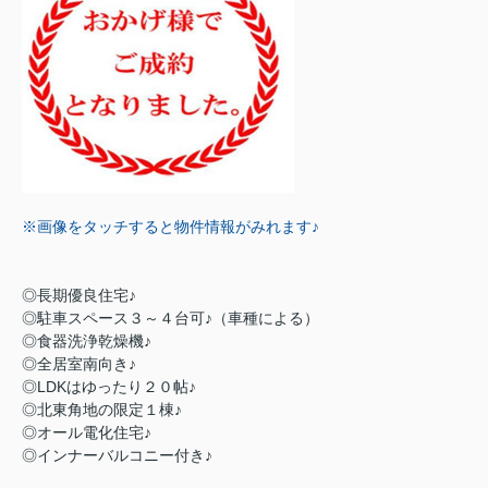
※画像をタッチすると物件情報がみれます♪
◎長期優良住宅♪
◎駐車スペース３～４台可♪（車種による）
◎食器洗浄乾燥機♪
◎全居室南向き♪
◎LDKはゆったり２０帖♪
◎北東角地の限定１棟♪
◎オール電化住宅♪
◎インナーバルコニー付き♪