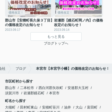
価格改定！
価格改定！
郡山市【安積町長久保３丁目】
岩瀬郡【鏡石町岡ノ内】の価格
の価格改定のお知らせ！
改定のお知らせ！
2023.09.17
2023.09.14
もっと見る
ブログトップへ
会社
ブログ
本宮市【本宮字小幡】の価格改定のお知らせ！
市区町村から探す
郡山市
二本松市
西白河郡矢吹町
安達郡大玉村
須賀川市
岩瀬郡鏡石町
本宮市
町名から探す
大槻町
田村町東山
安積町笹川
油井
大山
富田町