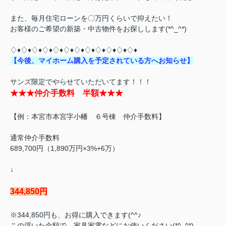
また、毎月住宅ローンを〇万円くらいで抑えたい！
お客様のご希望の新築・中古物件をお探しします(*^_^*)
♢♦♢♦♢♦♢♦♢♦♢♦♢♦♢♦♢♦♢♦♢♦♢♦
【
今
後、マイホーム購入を予定されている方へお知らせ】
サンズ限定でやらせていただいてます！！！
★★★仲介手数料 半額★★★
【例：本宮市本宮字小幡 ６号棟 仲介手数料】
通常仲介手数料
689,700円（1,890万円×3%+6万）
↓
344,850円
※344,850
円
も、お得に購入できます(^^♪
この浮いた金額で、家具家電などにお使いください(*^_^*)