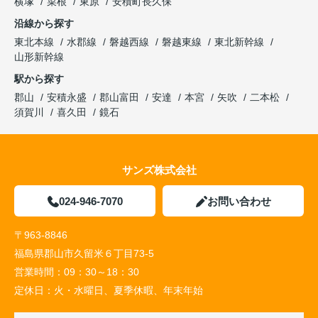
横塚
菜根
東原
安積町長久保
沿線から探す
東北本線
水郡線
磐越西線
磐越東線
東北新幹線
山形新幹線
駅から探す
郡山
安積永盛
郡山富田
安達
本宮
矢吹
二本松
須賀川
喜久田
鏡石
サンズ株式会社
024-946-7070
お問い合わせ
〒963-8846
福島県郡山市久留米６丁目73-5
営業時間：
09：30～18：30
定休日：
火・水曜日、夏季休暇、年末年始