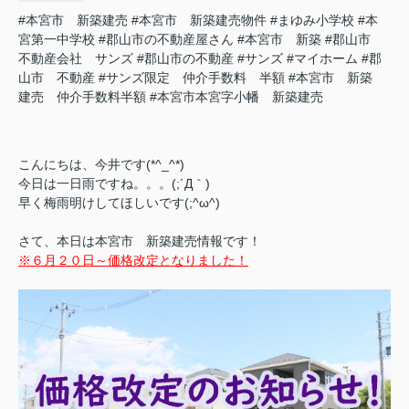
#本宮市 新築建売
#本宮市 新築建売物件
#まゆみ小学校
#本
宮第一中学校
#郡山市の不動産屋さん
#本宮市 新築
#郡山市
不動産会社 サンズ
#郡山市の不動産
#サンズ
#マイホーム
#郡
山市 不動産
#サンズ限定 仲介手数料 半額
#本宮市 新築
建売 仲介手数料半額
#本宮市本宮字小幡 新築建売
こんにちは、今井です(*^_^*)
今日は一日雨ですね。。。(;´Д｀)
早く梅雨明けしてほしいです(;^ω^)
さて、本日は本宮市 新築建売情報です！
※６月２０日～価格改定となりました！