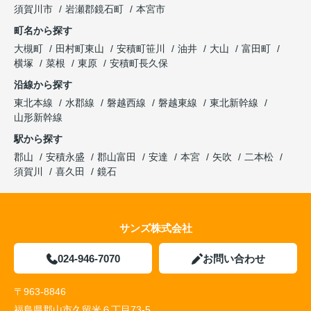
須賀川市
岩瀬郡鏡石町
本宮市
町名から探す
大槻町
田村町東山
安積町笹川
油井
大山
富田町
横塚
菜根
東原
安積町長久保
沿線から探す
東北本線
水郡線
磐越西線
磐越東線
東北新幹線
山形新幹線
駅から探す
郡山
安積永盛
郡山富田
安達
本宮
矢吹
二本松
須賀川
喜久田
鏡石
サンズ株式会社
024-946-7070
お問い合わせ
〒963-8846
福島県郡山市久留米６丁目73-5