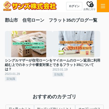
0
ログイン
お気に入り
郡山市 住宅ローン フラット35のブログ一覧
シングルマザーが住宅ローンを
マイホームのローン返済に利用
組む上でのネックや審査対策と
できるフラット35について
は？
2023.01.19
2023.01.29
豆知識
豆知識
おすすめのカテゴリ
日々思ったこと
知っていて欲しいこと！
オープンハウス