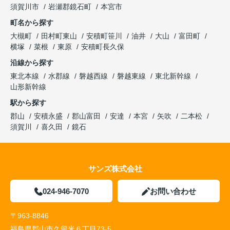
須賀川市
岩瀬郡鏡石町
本宮市
町名から探す
大槻町
田村町東山
安積町笹川
油井
大山
富田町
横塚
菜根
東原
安積町長久保
沿線から探す
東北本線
水郡線
磐越西線
磐越東線
東北新幹線
山形新幹線
駅から探す
郡山
安積永盛
郡山富田
安達
本宮
矢吹
二本松
須賀川
喜久田
鏡石
サンズ株式会社
024-946-7070
お問い合わせ
〒963-8846
福島県郡山市久留米６丁目73-5