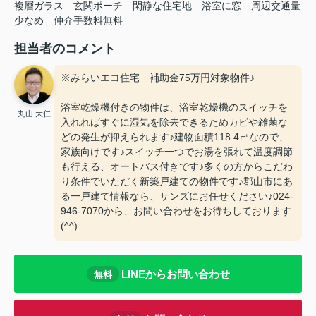
複層ガラス
玄関ポーチ
閑静な住宅地
浴室に窓
周辺交通量
少なめ
仲介手数料無料
担当者のコメント
※みらいエコ住宅 補助金75万円対象物件♪
浴室乾燥機付きの物件は、浴室乾燥機のスイッチを
丸山 大仁
入れればすぐに湿気を除去できるためカビや雑菌な
どの発生が抑えられます♪建物面積118.4㎡なので、
家族向けです♪スイッチ一つでお湯を張れて温度調節
も行える、オートバス付きです♪多くの方からこだわ
り条件でいただく新築戸建ての物件です♪郡山市にあ
る一戸建て情報なら、サンズにお任せください♪024-
946-7070から、お問い合わせをお待ちしております
(^^)
LINEからお問い合わせ
無料