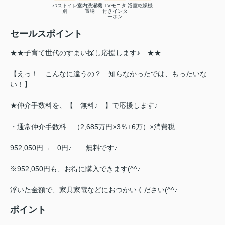
バストイレ
室内洗濯機
TVモニタ
浴室乾燥機
別
置場
付きインタ
ーホン
セールスポイント
★★子育て世代のすまい探し応援します♪ ★★
【えっ！ こんなに違うの？ 知らなかったでは、もったいな
い！】
★仲介手数料を、【 無料♪ 】で応援します♪
・通常仲介手数料 （2,685万円×3％+6万）×消費税
952,050円→ 0円♪ 無料です♪
※952,050円も、お得に購入できます(^^♪
浮いた金額で、家具家電などにおつかいください(^^♪
ポイント