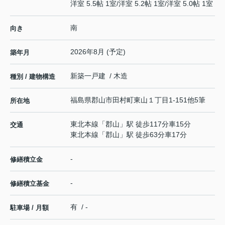
洋室 5.5帖 1室
/
洋室 5.2帖 1室
/
洋室 5.0帖 1室
南
向き
2026年8月 (予定)
築年月
新築一戸建 / 木造
種別 / 建物構造
福島県
郡山市
田村町東山
１丁目1-151他5筆
所在地
東北本線
「
郡山
」駅 徒歩117分車15分
交通
東北本線
「
郡山
」駅 徒歩63分車17分
-
修繕積立金
-
修繕積立基金
有 / -
駐車場 / 月額