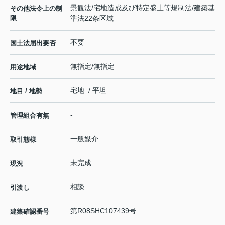
景観法/宅地造成及び特定盛土等規制法/建築基
その他法令上の制
限
準法22条区域
不要
国土法届出要否
無指定/無指定
用途地域
宅地 / 平坦
地目 / 地勢
-
管理組合有無
一般媒介
取引態様
未完成
現況
相談
引渡し
第R08SHC107439号
建築確認番号