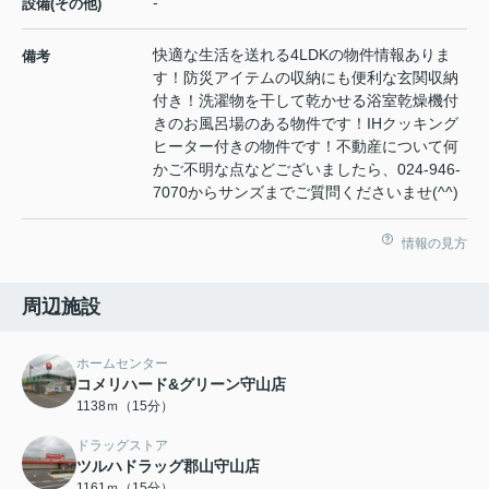
-
設備(その他)
快適な生活を送れる4LDKの物件情報ありま
備考
す！防災アイテムの収納にも便利な玄関収納
付き！洗濯物を干して乾かせる浴室乾燥機付
きのお風呂場のある物件です！IHクッキング
ヒーター付きの物件です！不動産について何
かご不明な点などございましたら、024-946-
7070からサンズまでご質問くださいませ(^^)
情報の見方
周辺施設
ホームセンター
コメリハード&グリーン守山店
1138ｍ（15分）
ドラッグストア
ツルハドラッグ郡山守山店
1161ｍ（15分）