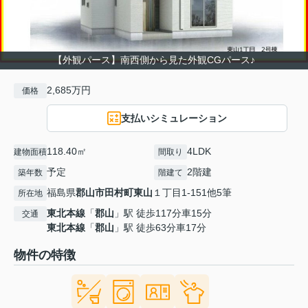
【外観パース】南西側から見た外観CGパース♪
2,685万円
価格
支払いシミュレーション
118.40㎡
4LDK
建物面積
間取り
予定
2階建
築年数
階建て
福島県
郡山市
田村町東山
１丁目1-151他5筆
所在地
東北本線
「
郡山
」駅 徒歩117分車15分
交通
東北本線
「
郡山
」駅 徒歩63分車17分
物件の特徴