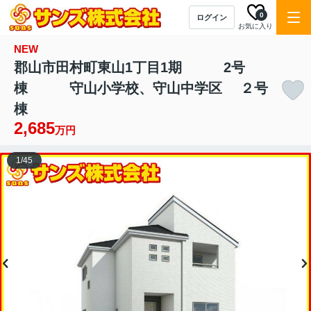
0
ログイン
お気に入り
NEW
郡山市田村町東山1丁目1期 2号
棟 守山小学校、守山中学区 ２号
棟
2,685
万円
1
/
45