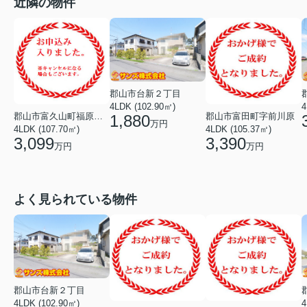
近隣の物件
郡山市台新２丁目
4LDK (102.90㎡)
4
郡山市富久山町福原字町田
郡山市富田町字前川原
1,880
万円
4LDK (107.70㎡)
4LDK (105.37㎡)
3,099
3,390
万円
万円
よく見られている物件
郡山市台新２丁目
4LDK (102.90㎡)
4