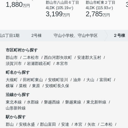
郡山市八山田６丁目
郡山市町東２丁目
1,880
万円
4LDK (105.19㎡)
4LDK (115.93㎡)
3,199
2,785
万円
万円
東山1丁目1期 2号棟 守山小学校、守山中学区
２号棟
市区町村から探す
郡山市
二本松市
西白河郡矢吹町
安達郡大玉村
須賀川市
岩瀬郡鏡石町
本宮市
町名から探す
大槻町
田村町東山
安積町笹川
油井
大山
富田町
横塚
菜根
東原
安積町長久保
沿線から探す
東北本線
水郡線
磐越西線
磐越東線
東北新幹線
山形新幹線
駅から探す
郡山
安積永盛
郡山富田
安達
本宮
矢吹
二本松